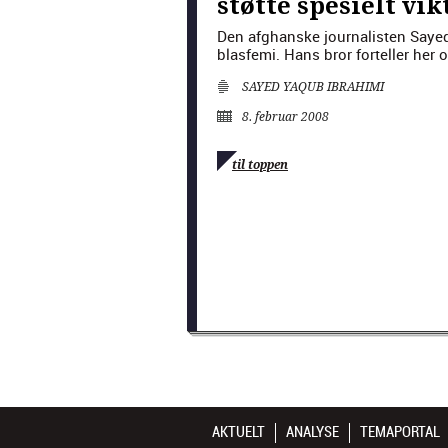
støtte spesielt vik
Den afghanske jour­nal­is­ten Say
blas­fe­mi. Hans bror forteller he
SAYED YAQUB IBRAHIMI
8. februar 2008
til toppen
AKTUELT
ANALYSE
TEMAPORTAL