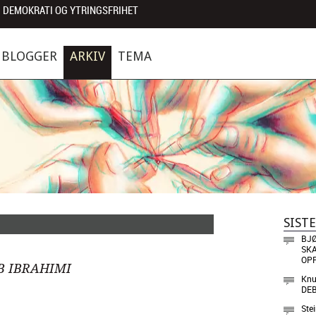
 DEMOKRATI OG YTRINGSFRIHET
BLOGGER
ARKIV
TEMA
SIST
BJ
SKA
OP
B IBRAHIMI
Knu
DE
Ste