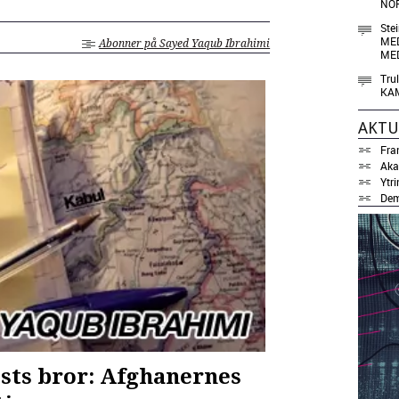
NO
Ste
MED
Abonner på Sayed Yaqub Ibrahimi
MED
Tru
KA
AKTU
Fra
Aka
Ytri
Dem
sts bror: Afghanernes