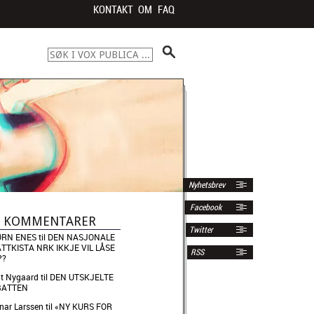
KONTAKT
OM
FAQ
Nyhetsbrev
Facebook
E KOMMENTARER
Twitter
ØRN ENES
til
DEN NASJONALE
TTKISTA NRK IKKJE VIL LÅSE
RSS
P?
t Nygaard
til
DEN UTSKJELTE
BATTEN
inar Larssen
til
«NY KURS FOR