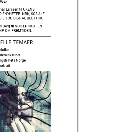
RGE»
inar Larssen
til
UKENS
IENYHETER: NRK, SOSIALE
IER OG DIGITAL BLOTTING
ls Berg
til
NOK ER NOK. EN
MP OM FREMTIDEN.
ELLE TEMAER
nkrike
demisk frihet
ngsfrihet i Norge
okrati