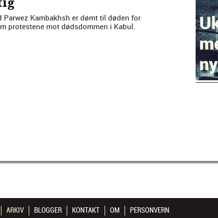
tig
ed Par­wez Kam­bakhsh er dømt til døden for
r om protestene mot døds­dom­men i Kab­ul.
ARKIV
BLOGGER
KONTAKT
OM
PERSONVERN