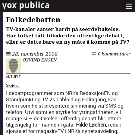
Folkedebatten
TV-kanaler satser hardt på seerdeltakelse.
Har folket fått tilbake den offentlige debatt,
eller er dette bare en ny måte å komme på TV?
28. november 2006
0 kommentarer
ØYVIND ENGEN
AKTUELT
Skriv ut
I debattpro­gram­mer som NRKs Redak­sjo­nEN og
Stand­punkt og TV 2s Tabloid og Holm­gang, kan
hvem som helst pre­sen­tere sin mening via SMS og
tele­fon. Utvil­somt en styrke for ytrings­fri­heten, vil
mange si — deltakelse i offentlig debatt blir let­tere
tilgjen­gelig for man­nen i gata.
Hilde Løchen
, redak­
sjon­ss­jef for mag­a­sin-TV i NRKs nyhet­savdel­ing,