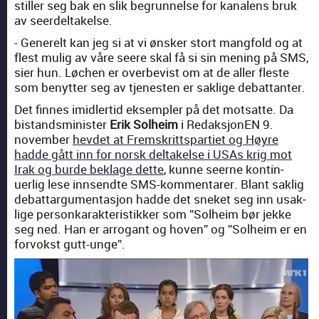
stiller seg bak en slik begrun­nelse for kanalens bruk
av seerdeltakelse.
- Generelt kan jeg si at vi ønsker stort mang­fold og at
flest mulig av våre seere skal få si sin mening på SMS,
sier hun. Løchen er over­be­vist om at de aller fleste
som benyt­ter seg av tjen­esten er sak­lige debat­tan­ter.
Det finnes imi­dler­tid eksem­pler på det mot­sat­te. Da
bis­tandsmin­is­ter
Erik Sol­heim
i Redak­sjo­nEN 9.
novem­ber
hevdet at Frem­skrittspar­ti­et og Høyre
hadde gått inn for norsk deltakelse i USAs krig mot
Irak og burde beklage dette
, kunne seerne kon­tin­
uerlig lese innsendte SMS-kom­mentar­er. Blant sak­lig
debat­tar­gu­men­tasjon hadde det sneket seg inn usak­
lige per­son­karak­ter­is­tikker som ”Sol­heim bør jekke
seg ned. Han er arro­gant og hov­en” og ”Sol­heim er en
for­vokst gutt-unge”.