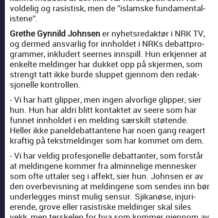
vold­elig og rasis­tisk, men de ”islamske fun­da­men­tal­
is­tene”.
Grethe Gyn­nild Johnsen
er nyhet­sredak­tør i NRK TV,
og dermed ans­varlig for innhold­et i NRKs debattpro­
gram­mer, inklud­ert seernes inn­spill. Hun erk­jen­ner at
enkelte meldinger har dukket opp på skjer­men, som
strengt tatt ikke burde slup­pet gjen­nom den redak­
sjonelle kon­trollen.
- Vi har hatt glip­per, men ingen alvorlige glip­per, sier
hun. Hun har aldri blitt kon­tak­tet av seere som har
fun­net innhold­et i en meld­ing særskilt stø­tende.
Heller ikke pan­elde­bat­tan­tene har noen gang rea­gert
kraftig på tek­st­meldinger som har kom­met om dem.
- Vi har veldig pro­fesjonelle debat­tan­ter, som forstår
at meldin­gene kom­mer fra almin­nelige men­nesker
som ofte uttaler seg i affekt, sier hun. Johnsen er av
den over­be­vis­ning at meldin­gene som sendes inn bør
under­legges minst mulig sen­sur. Sjikanøse, injuri­
erende, grove eller rasis­tiske meldinger skal siles
vekk, men terske­len for hva som kom­mer gjen­nom av