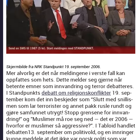
Skjerm­bilde fra NRK Stand­punkt 19. sep­tem­ber 2006.
Mer alvorlig er det når meldin­gene i ver­ste fall kan
opp­fattes som hets. Dette melder seg gjerne når
betente emn­er som innvan­dring og ter­ror debat­teres.
I Stand­punk­ts
debatt om reli­gion­skon­flik­ter
19. sep­
tem­ber kom det inn beskjed­er som “Slutt med snil­lis­
men som lar ter­ror­is­ter og annet pakk rusle rundt og
gjøre sam­fun­net utrygt! Stopp grensene for innvan­
dring!” og ”Mus­limer må roe seg ned — det er 2006 —
hvor­for er mus­limer så aggres­sive?”. I Tabloid han­dlet
debatten13. sep­tem­ber om poli­tivold, og en innringer
kunne med­dele at det ikke var norsk poli­ti som var