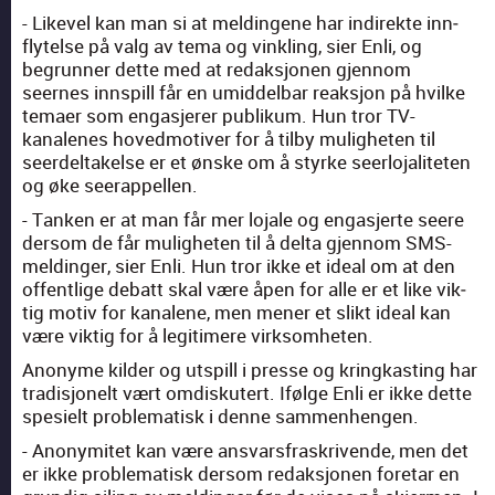
- Likev­el kan man si at meldin­gene har indi­rek­te inn­
fly­telse på valg av tema og vin­kling, sier Enli, og
begrun­ner dette med at redak­sjo­nen gjen­nom
seernes inn­spill får en umid­del­bar reak­sjon på hvilke
temaer som engas­jer­er pub­likum. Hun tror TV-
kanalenes hov­ed­mo­tiv­er for å til­by muligheten til
seerdeltakelse er et ønske om å styrke seer­lo­jaliteten
og øke seer­ap­pellen.
- Tanken er at man får mer lojale og engas­jerte seere
der­som de får muligheten til å delta gjen­nom SMS-
meldinger, sier Enli. Hun tror ikke et ide­al om at den
offentlige debatt skal være åpen for alle er et like vik­
tig motiv for kana­lene, men men­er et slikt ide­al kan
være vik­tig for å legit­imere virk­somheten.
Anonyme kilder og utspill i presse og kringkast­ing har
tradis­jonelt vært omdiskutert. Ifølge Enli er ikke dette
spe­sielt prob­lema­tisk i denne sam­men­hen­gen.
- Anonymitet kan være ans­vars­fraskrivende, men det
er ikke prob­lema­tisk der­som redak­sjo­nen fore­tar en