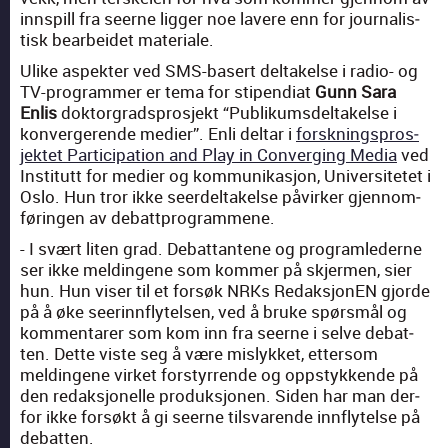
inn­spill fra seerne lig­ger noe lavere enn for jour­nal­is­
tisk bear­bei­det mate­ri­ale.
Ulike aspek­ter ved SMS-basert deltakelse i radio- og
TV-pro­gram­mer er tema for stipen­di­at
Gunn Sara
Enlis
dok­tor­grad­spros­jekt “Pub­likums­deltakelse i
kon­verg­erende medi­er”. Enli deltar i
forskn­ing­spros­
jek­tet Par­tic­i­pa­tion and Play in Con­verg­ing Media
ved
Insti­tutt for medi­er og kom­mu­nikasjon, Uni­ver­sitetet i
Oslo. Hun tror ikke seerdeltakelse påvirk­er gjen­nom­
førin­gen av debattpro­grammene.
- I svært liten grad. Debat­tan­tene og pro­gram­led­erne
ser ikke meldin­gene som kom­mer på skjer­men, sier
hun. Hun vis­er til et forsøk NRKs Redak­sjo­nEN gjorde
på å øke seerin­n­fly­telsen, ved å bruke spørsmål og
kom­mentar­er som kom inn fra seerne i selve debat­
ten. Dette viste seg å være mis­lykket, etter­som
meldin­gene vir­ket forstyrrende og opp­stykkende på
den redak­sjonelle pro­duk­sjo­nen. Siden har man der­
for ikke forsøkt å gi seerne tilsvarende inn­fly­telse på
debat­ten.