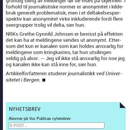
grundig sil­ing av meldinger før de vis­es på skjer­men. I
forhold til jour­nal­is­tiske normer er anonymitet i kilde­
bruk generelt prob­lema­tisk, men i et deltakelses­per­
spek­tiv kan anonymitet virke inklud­erende for­di flere
seer­grup­per trolig vil delta, sier hun.
NRKs Grethe Gyn­nild Johnsen er bevisst på effek­ten
det kan ha at meldin­gene sendes ut anonymt. Etter­
som det kun er kanalen som kan holdes ans­varlig for
meldin­gene som kringkastes, tar hun utsilin­gen
veldig på alvor. — Jeg vil ikke stå ans­varlig for noe jeg
og kanalen ikke kan stå inne for, sier hun.
Artikkelfor­fat­teren stud­er­er jour­nal­is­tikk ved Uni­ver­
sitetet i Bergen.
NYHETSBREV
Abonner på Vox Publicas nyhetsbrev