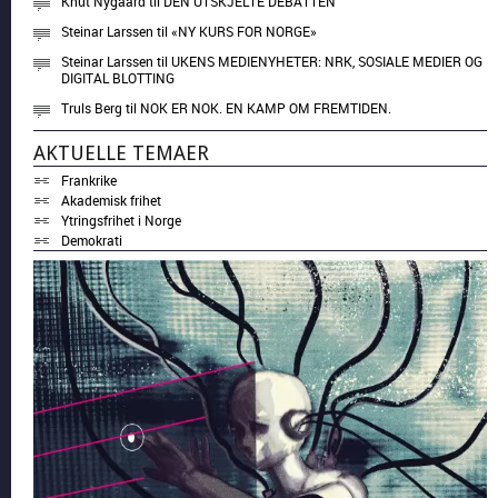
Knut Nygaard
til
DEN UTSKJELTE DEBATTEN
Steinar Larssen
til
«NY KURS FOR NORGE»
Steinar Larssen
til
UKENS MEDIENYHETER: NRK, SOSIALE MEDIER OG
DIGITAL BLOTTING
Truls Berg
til
NOK ER NOK. EN KAMP OM FREMTIDEN.
AKTUELLE TEMAER
Frankrike
Akademisk frihet
Ytringsfrihet i Norge
Demokrati