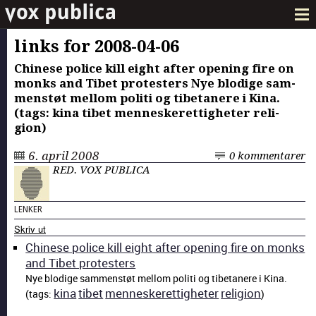
links for 2008-04-06
Chi­nese police kill eight after open­ing fire on
monks and Tibet pro­test­ers Nye blodi­ge sam­
men­støt mel­lom poli­ti og tibetanere i Kina.
(tags: kina tibet men­neskerettigheter reli­
gion)
6. april 2008
0 kommentarer
RED. VOX PUBLICA
LENKER
Skriv ut
Chi­nese police kill eight after open­ing fire on monks
and Tibet pro­test­ers
Nye blodi­ge sam­men­støt mel­lom poli­ti og tibetanere i Kina.
kina
tibet
men­neskerettigheter
reli­gion
(tags:
)