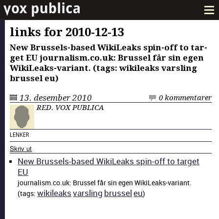
links for 2010-12-13
New Brus­sels-based Wik­iLeaks spin-off to tar­
get EU journalism.co.uk: Brus­sel får sin egen
Wik­iLeaks-vari­ant. (tags: wik­ileaks varsling
brus­sel eu)
13. desember 2010
0 kommentarer
RED. VOX PUBLICA
LENKER
Skriv ut
New Brus­sels-based Wik­iLeaks spin-off to tar­get
EU
journalism.co.uk: Brus­sel får sin egen Wik­iLeaks-vari­ant.
wik­ileaks
varsling
brus­sel
eu
(tags:
)