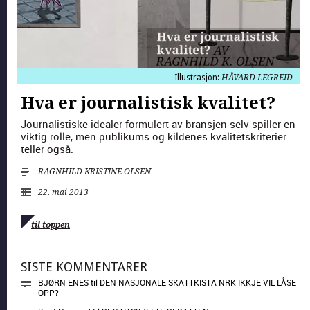
Illustrasjon:
HÅVARD LEGREID
Hva er journalistisk kvalitet?
Jour­nal­is­tiske ide­al­er for­mulert av bran­sjen selv spiller en
vik­tig rolle, men pub­likums og kildenes kvalitet­skri­terier
teller også.
RAGNHILD KRISTINE OLSEN
22. mai 2013
til toppen
SISTE KOMMENTARER
BJØRN ENES
til
DEN NASJONALE SKATTKISTA NRK IKKJE VIL LÅSE
OPP?