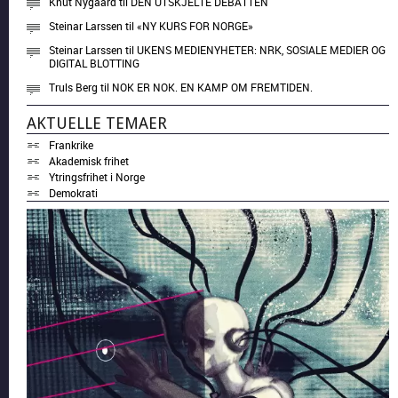
Knut Nygaard
til
DEN UTSKJELTE DEBATTEN
Steinar Larssen
til
«NY KURS FOR NORGE»
Steinar Larssen
til
UKENS MEDIENYHETER: NRK, SOSIALE MEDIER OG
DIGITAL BLOTTING
Truls Berg
til
NOK ER NOK. EN KAMP OM FREMTIDEN.
AKTUELLE TEMAER
Frankrike
Akademisk frihet
Ytringsfrihet i Norge
Demokrati