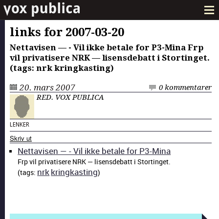
links for 2007-03-20
Net­tavisen — - Vil ikke betale for P3-Mina Frp
vil pri­va­tis­ere NRK — lisens­de­batt i Stortinget.
(tags: nrk kringkast­ing)
20. mars 2007
0 kommentarer
RED. VOX PUBLICA
LENKER
Skriv ut
Net­tavisen — - Vil ikke betale for P3-Mina
Frp vil pri­va­tis­ere NRK — lisens­de­batt i Stortinget.
nrk
kringkast­ing
(tags:
)