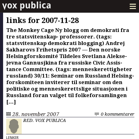
links for 2007-11-28
The Mon­key Cage Ny blogg om demokrati fra
tre statsviten­skap- pro­fes­sor­er. (tags:
statsviten­skap demokrati blog­ging) Andrej
Sakharovs Fri­het­spris 2007 — Den norske
Hels­ing­forskomité Tilde­les Svet­lana Alek­se­
jev­na Gan­nusjk­i­na fra rus­siske Civic Assis­
tance Com­mit­tee. (tags: men­neskerettigheter
rus­s­land) 30/11: Sem­i­nar om Rus­s­land Hels­ing­
forskomi­teen inviter­er til sem­i­nar om den
poli­tiske og men­neskerettslige situ­asjo­nen i
Rus­s­land foran val­get til folke­for­sam­lin­gen
[…]
28. november 2007
0 kommentarer
RED. VOX PUBLICA
LENKER