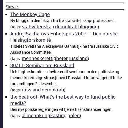
Skriv ut
The Mon­key Cage
Ny blogg om demokrati fra tre statsviten­skap- pro­fes­sor­er.
statsviten­skap
demokrati
blog­ging
(tags:
)
Andrej Sakharovs Fri­het­spris 2007 — Den norske
Hels­ing­forskomité
Tilde­les Svet­lana Alek­se­jev­na Gan­nusjk­i­na fra rus­siske Civic
Assis­tance Com­mit­tee.
men­neskerettigheter
rus­s­land
(tags:
)
30/11: Sem­i­nar om Rus­s­land
Hels­ing­forskomi­teen inviter­er til sem­i­nar om den poli­tiske og
men­neskerettslige situ­asjo­nen i Rus­s­land foran val­get til folke­
for­sam­lin­gen 2. desem­ber.
rus­s­land
demokrati
(tags:
)
the beat­root: What’s the best way to fund pub­lic
media?
Den nye polske reg­jerin­gen vil fjerne lisens­fi­nan­sierin­gen.
all­mennkringkast­ing
polen
(tags:
)