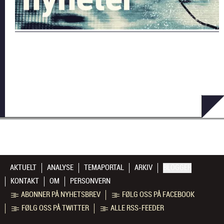
AKTUELT
ANALYSE
TEMAPORTAL
ARKIV
BLOGGER
KONTAKT
OM
PERSONVERN
ABONNER PÅ NYHETSBREV
FØLG OSS PÅ FACEBOOK
FØLG OSS PÅ TWITTER
ALLE RSS-FEEDER