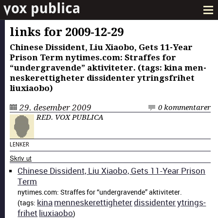
links for 2009-12-29
Chi­nese Dis­si­dent, Liu Xiaobo, Gets 11-Year
Prison Term nytimes.com: Straffes for
“under­gravende” aktiviteter. (tags: kina men­
neskerettigheter dis­si­den­ter ytrings­fri­het
liux­i­aobo)
29. desember 2009
0 kommentarer
RED. VOX PUBLICA
LENKER
Skriv ut
Chi­nese Dis­si­dent, Liu Xiaobo, Gets 11-Year Prison
Term
nytimes.com: Straffes for “under­gravende” aktiviteter.
kina
men­neskerettigheter
dis­si­den­ter
ytrings­
(tags:
fri­het
liux­i­aobo
)