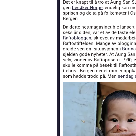
Det er knapt til å tro at Aung San Su
gen
besøk­er Norge
, endelig kan mot
sprisen og delta på folkemøter i Os
Bergen.
Da dette nettma­gasinet ble lansert 
seks år siden, var et av de faste el
Rafto­bloggen
, skrevet av medar­bei
Raftos­tif­telsen. Mange av blog­gin
drei­de seg om situ­asjo­nen i
Bur­ma
sjelden gode nyheter. At Aung San
selv, vin­ner av Rafto­prisen i 1990,
skulle komme på besøk til Raftos­tif­
tre­hus i Bergen der et rom er opp­
som hadde trodd på. Men
søndag s