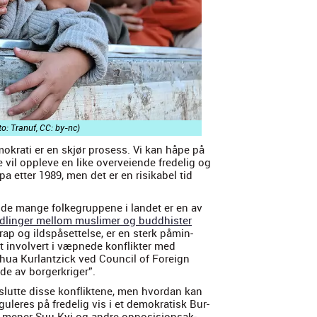
to: Tranuf, CC: by-nc)
emokrati er en skjør pros­ess. Vi kan håpe på
 vil oppleve en like overveiende fre­delig og
 etter 1989, men det er en risik­a­bel tid
m de mange folkegrup­pene i lan­det er en av
­dlinger mel­lom mus­limer og bud­dhis­ter
rap og ild­spåset­telse, er en sterk påmin­
rt involvert i væp­nede kon­flik­ter med
ua Kurlantz­ick ved Coun­cil of For­eign
ade av borg­erkriger”.
vs­lutte disse kon­flik­tene, men hvor­dan kan
­uleres på fre­delig vis i et demokratisk Bur­
, men­er Suu Kyi og andre oppo­sisjon­sak­