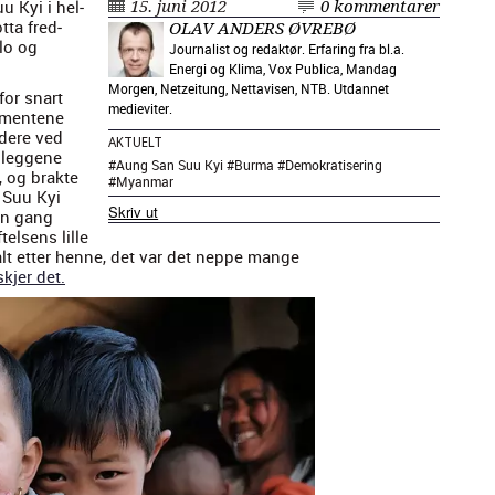
u Kyi i hel­
15. juni 2012
0 kommentarer
­ta fred­
OLAV ANDERS ØVREBØ
lo og
Journalist og redaktør. Erfaring fra bl.a.
Energi og Klima, Vox Publica, Mandag
Morgen, Netzeitung, Nettavisen, NTB. Utdannet
for snart
medieviter.
e­mentene
­dere ved
AKTUELT
n­leggene
#
Aung San Suu Kyi
#
Burma
#
Demokratisering
, og brak­te
#
Myanmar
 Suu Kyi
Skriv ut
 en gang
telsens lille
kalt etter henne, det var det neppe mange
kjer det.