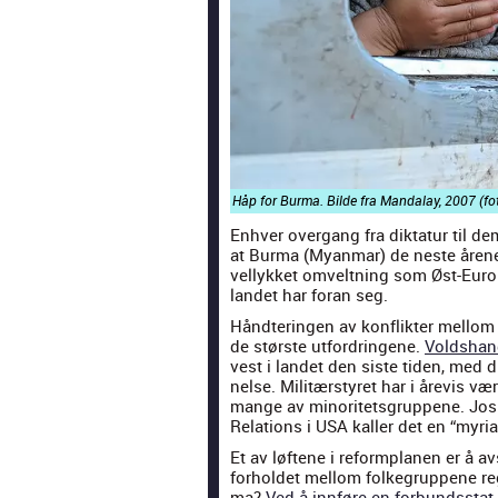
Håp for Bur­ma. Bilde fra Man­dalay, 2007 (fo
Enhver over­gang fra dik­tatur til d
at Bur­ma (Myan­mar) de neste årene
vel­lykket omvelt­ning som Øst-Europa
lan­det har foran seg.
Hånd­terin­gen av kon­flik­ter mel­lo
de største utfor­drin­gene.
Vold­shan
vest i lan­det den siste tiden, med d
nelse. Mil­itærstyret har i åre­vis væ
mange av minoritets­grup­pene. Josh
Rela­tions i USA kaller det en “myr­i­
Et av løftene i reform­pla­nen er å a
forhold­et mel­lom folkegrup­pene reg
ma?
Ved å inn­føre en for­bunds­stat