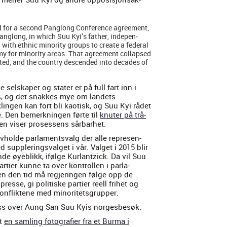
 for a sec­ond Pan­g­long Con­fer­ence agree­ment,
n­g­long, in which Suu Kyi’s father, inde­pen­
th eth­nic minor­i­ty groups to cre­ate a fed­er­al
­my for minor­i­ty areas. That agree­ment col­lapsed
­ed, and the coun­try descend­ed into decades of
 sel­skaper og stater er på full fart inn i
, og det snakkes mye om lan­dets
n­gen kan fort bli kao­tisk, og Suu Kyi rådet
ige. Den bemerknin­gen førte til
knuter på trå­
en vis­er pros­essens sår­barhet.
vholde par­la­mentsvalg der alle rep­re­sen­
d sup­p­ler­ingsval­get i vår. Val­get i 2015 blir
 øye­b­likk, ifølge Kurlantz­ick. Da vil Suu
rti­er kunne ta over kon­trollen i par­la­
en den tid må reg­jerin­gen følge opp de
esse, gi poli­tiske parti­er reell fri­het og
­flik­tene med minoritets­grup­per.
 oss over Aung San Suu Kyis norges­besøk.
ut
en sam­ling fotografi­er fra et Bur­ma i