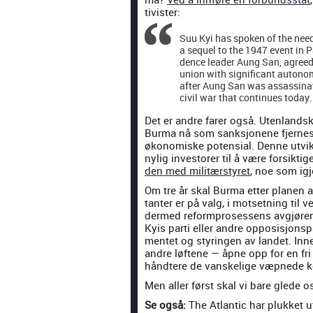
tivis­ter:
Suu Kyi has spo­ken of the need
a sequel to the 1947 event in Pa
dence leader Aung San, agreed wi
union with sig­nif­i­cant auton­o
after Aung San was assas­si­nat
civ­il war that con­tin­ues today.
Det er andre far­er også. Uten­landske
Bur­ma nå som sanksjonene fjernes
økonomiske poten­sial. Denne utvikli
nylig inve­stor­er til å være for­sik­t
den med mil­itærstyret
, noe som igj
Om tre år skal Bur­ma etter pla­nen a
tan­ter er på valg, i mot­set­ning til ve
dermed reform­pros­essens avgjørende
Kyis par­ti eller andre oppo­sisjon­spa
mentet og styrin­gen av lan­det. Inn
andre løftene — åpne opp for en fri pr
håndtere de vanske­lige væp­nede kon
Men aller først skal vi bare glede
Se også:
The Atlantic har plukket 