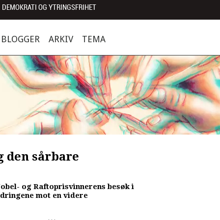
 DEMOKRATI OG YTRINGSFRIHET
BLOGGER
ARKIV
TEMA
g den sårbare
Nobel- og Raftoprisvinnerens besøk i
indringene mot en videre