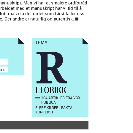
anuskript. Men vi har et smalere ord­for­råd
arbei­det med et manuskript har vi tid til å
ritt må vi ta det ordet som først fall­er oss
. Det andre er naturlig og aut­en­tisk.
TEMA
R
ETORIKK
104 ARTIKLER FRA VOX
PUBLICA
FLERE KILDER - FAKTA -
KONTEKST