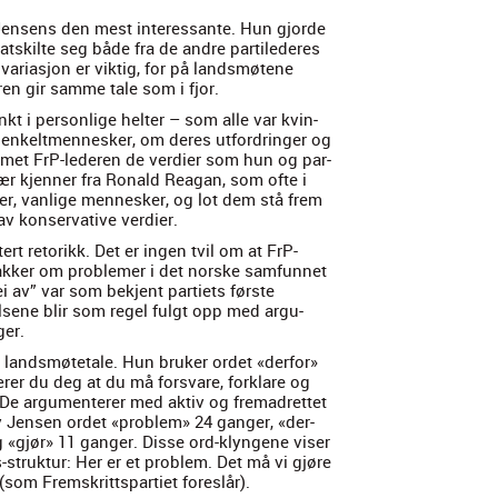
v Jensens den mest inter­es­sante. Hun gjorde
atskilte seg både fra de andre par­tiled­eres
vari­asjon er vik­tig, for på landsmøtene
ren gir samme tale som i fjor.
 i per­son­lige hel­ter – som alle var kvin­
 enkelt­men­nesker, om deres utfor­dringer og
em­met FrP-led­eren de verdier som hun og par­
især kjen­ner fra Ronald Rea­gan, som ofte i
­er, van­lige men­nesker, og lot dem stå frem
v kon­ser­v­a­tive verdier.
­tert retorikk. Det er ingen tvil om at FrP-
er om prob­le­mer i det norske sam­fun­net
ei av” var som bek­jent par­ti­ets første
lsene blir som regel ful­gt opp med argu­
ger.
 landsmøte­tale. Hun bruk­er ordet «der­for»
r­er du deg at du må forsvare, fork­lare og
e argu­menter­er med aktiv og fre­madret­tet
iv Jensen ordet «prob­lem» 24 ganger, «der­
 «gjør» 11 ganger. Disse ord-klyn­gene vis­er
struk­tur: Her er et prob­lem. Det må vi gjøre
som Frem­skrittspar­ti­et fores­lår).