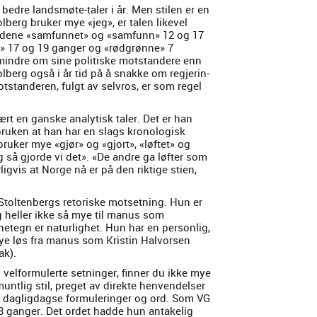
 bedre landsmøte-taler i år. Men stilen er en
erg bruk­er mye «jeg», er tal­en likev­el
ordene «sam­fun­net» og «sam­funn» 12 og 17
gen» 17 og 19 ganger og «rød­grønne» 7
n­dre om sine poli­tiske mot­standere enn
l­berg også i år tid på å snakke om reg­jerin­
t­standeren, ful­gt av selvros, er som regel
ært en ganske ana­lytisk taler. Det er han
bruken at han har en slags kro­nol­o­gisk
 bruk­er mye «gjør» og «gjort», «løftet» og
og så gjorde vi det». «De andre ga løfter som
igvis at Norge nå er på den rik­tige stien,
 Stoltenbergs retoriske mot­set­ning. Hun er
seg heller ikke så mye til manus som
etegn er naturlighet. Hun har en per­son­lig,
å mye løs fra manus som Kristin Halvors­en
ak).
elfor­mulerte set­ninger, finner du ikke mye
ntlig stil, preget av direk­te hen­ven­delser
og dagligdagse for­mu­leringer og ord. Som VG
 23 ganger. Det ordet hadde hun antake­lig