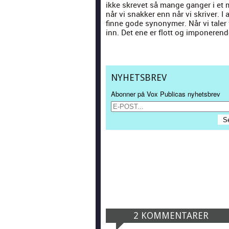
ikke skrevet så mange ganger i et m
når vi snakker enn når vi skriv­er. I 
finne gode syn­onymer. Når vi taler f
inn. Det ene er flott og imponerende
NYHETSBREV
Abonner på Vox Publicas nyhetsbrev
2 KOMMENTARER