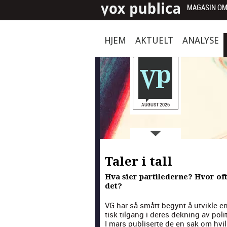
MAGASIN OM
HJEM
AKTUELT
ANALYSE
AUGUST 2026
Taler i tall
Hva sier partilederne? Hvor oft
det?
VG har så smått beg­y­nt å utvikle en
tisk til­gang i deres dekn­ing av poli­
I mars pub­lis­erte de en sak om hvi