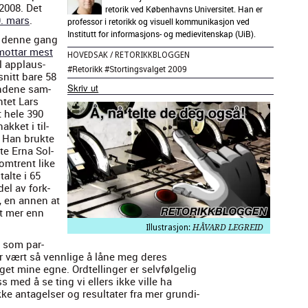
 2008. Det
retorik ved Københavns Universitet. Han er
9. mars
.
professor i retorikk og visuell kommunikasjon ved
Institutt for informasjons- og medievitenskap (UiB).
g denne gang
ot­tar mest
HOVEDSAK
/
RETORIKK­BLOGGEN
il applaus-
#
Retorikk
#
Stortingsvalget 2009
snitt bare 58
Skriv ut
en­dene sam­
­tet Lars
t hele 390
kket i til­
. Han bruk­te
­te Erna Sol­
omtrent like
talte i 65
 del av fork­
r, en annen at
et mer enn
Illustrasjon:
HÅVARD LEGREID
e som par­
 har vært så vennlige å låne meg deres
et mine egne. Ordtellinger er selvføl­gelig
 med å se ting vi ellers ikke ville ha
e antagelser og resul­tater fra mer grundi­