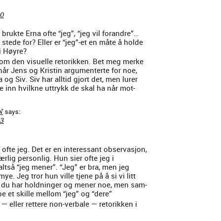
40
, bruk­te Erna ofte “jeg”, “jeg vil foran­dre”…
i stede for? Eller er “jeg”-et en måte å holde
i Høyre?
e om den visuelle retorikken. Bet meg merke
når Jens og Kristin argu­menterte for noe,
g Siv. Siv har alltid gjort det, men lur­er
e inn hvilkne uttrykk de skal ha når mot­
says:
N
13
er ofte jeg. Det er en inter­es­sant obser­vasjon,
rlig per­son­lig. Hun sier ofte jeg i
t­så “jeg men­er”. “Jeg” er bra, men jeg
mye. Jeg tror hun ville tjene på å si vi litt
 at du har hold­ninger og men­er noe, men sam­
e et skille mel­lom “jeg” og “dere”
— eller ret­tere non-ver­bale — retorikken i