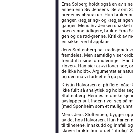
Erna Sol­berg holdt også en av sine
annen enn Siv Jensens. Selv om Sol­b
preget av abstrak­ter. Hun bruk­er 
ganger, «reg­jer­ing» og «reg­jerin­
ganger. Mens Siv Jensen snakket mi
noen sinne tidligere, bruk­te Erna So
gen og de rød-grønne. Kri­tikk av mo
en sikker vei til applaus.
Jens Stoltenberg har tradis­jonelt v
fremde­les. Men sam­tidig vis­er ord­
frem­drift i sine for­mu­leringer. Han
«lovet». Han sier at «vi lovet noe, 
de ikke holdt». Argu­mentet er naturl
og den må vi fort­sette å gå på.
Kristin Halvors­en er på flere måter
ikke fullt så ana­lytisk og hold­er 
Stoltenberg. Hennes retoriske kjen­n
avs­lap­pet stil. Ingen riv­er seg s
(med Spon­heim som et mulig unnt
Mens Jens Stoltenberg byg­ger opp v
av det hos Halvors­en. Hun har en mu
til tilhørene, innskudd og inn­fall 
skriv­er bruk­te hun ordet ”utrolig”