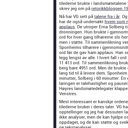
tiled­erne bruk­te i landsmøte­ta­l­ene
skrev jeg om på
retorikkbloggen 1
Nå har VG sett på
tal­ene fra i år
. O
har de også under­søkt
hvem som m
applaus
. De utrop­er Erna Sol­berg t
dron­nin­gen. Hun bruk­te i gjen­nom­
ord for hver gang tilhør­erne slo h
men i støtte. Til sam­men­likn­ing ven
Spon­heims tilhørere i gjen­nom­snit
ord før de gav ham applaus. Han sna
legg lengst av alle. I hvert fall i ord
11 413 ord. Til sam­men­likn­ing bruk
berg bare 4951 ord. Men de bruk­te 
lang tid til å levere dem. Spon­heim 
min­ut­ter, Sol­berg i 60 min­ut­ter. En
larin­gen er tale­hastighet og pause
Høyres landsmøt­edel­e­gater klap­p
Ven­stres.
Mest inter­es­sant er kan­skje orden
tiled­erne bruk­er i deres taler. VG
opptellinger og jeg har dessuten lag
ikke analyser, men de kan hjelpe oss
oppdaget, og de kan støtte og svekk
ge tek­st­analyser.