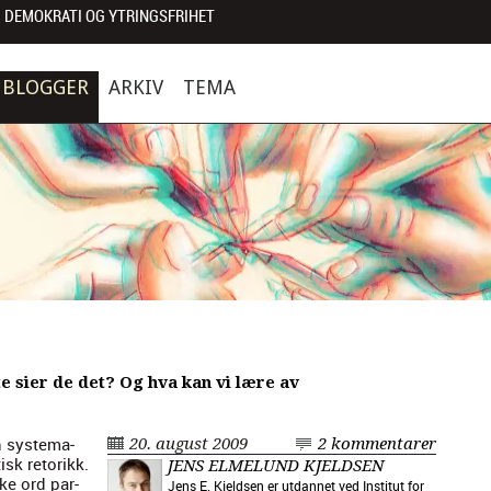
 DEMOKRATI OG YTRINGSFRIHET
BLOGGER
ARKIV
TEMA
e sier de det? Og hva kan vi lære av
 sys­tem­a­
20. august 2009
2 kommentarer
tisk retorikk.
JENS ELMELUND KJELDSEN
lke ord par­
Jens E. Kjeldsen er utdannet ved Institut for