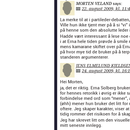
says:
MORTEN VELAND
22. august 2009, kl. 11:
La merke til at i par­tiled­er-debat­ten
Ville hun ikke tjent mer på å si “vi” 
på henne som den abso­lutte led­er 
Hadde vært inter­es­sant å lese no
i at Erna hele tiden prøvde å smile 
mens kama­rane skiftet over på Erna o
på hvor mye tid de bruk­er på å terp
standeren argu­menter­er.
JENS ELMELUND KJELDSE
24. august 2009, kl. 16:
Hei Morten,
ja, det er rik­tig. Erna Sol­berg bruk­
for hennes retorikk i øvrig er ikke sæ
forbindelse med ord som “men­er”, al
(øhh) men­er hun bruk­er det litt for 
oftere. Jeg skaper karak­ter, vis­er
tidig rom­mer det risikoen for å skap
Jeg har skrevet litt om den visuelle 
mitt sen­este inn­legg.