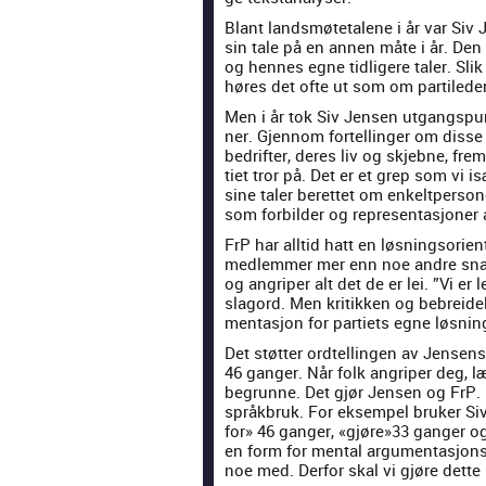
Blant landsmøte­ta­l­ene i år var Si
sin tale på en annen måte i år. Den 
og hennes egne tidligere taler. Slik 
høres det ofte ut som om par­tiled­e
Men i år tok Siv Jensen utgangspunkt
ner. Gjen­nom fortellinger om disse
bedrifter, deres liv og skjeb­ne, fr
ti­et tror på. Det er et grep som vi 
sine taler berettet om enkelt­per­son
som for­bilder og rep­re­sen­tasjon­er a
FrP har alltid hatt en løs­ning­sori­en
medlem­mer mer enn noe andre snakk
og angriper alt det de er lei. ”Vi er l
slagord. Men kri­tikken og bebrei­de
men­tasjon for par­ti­ets egne løs­nin
Det støt­ter ordtellin­gen av Jensens
46 ganger. Når folk angriper deg, læ
begrunne. Det gjør Jensen og FrP. D
språk­bruk. For eksem­pel bruk­er S
for» 46 ganger, «gjøre»33 ganger og
en form for men­tal argu­men­tasjons-
noe med. Der­for skal vi gjøre dette (