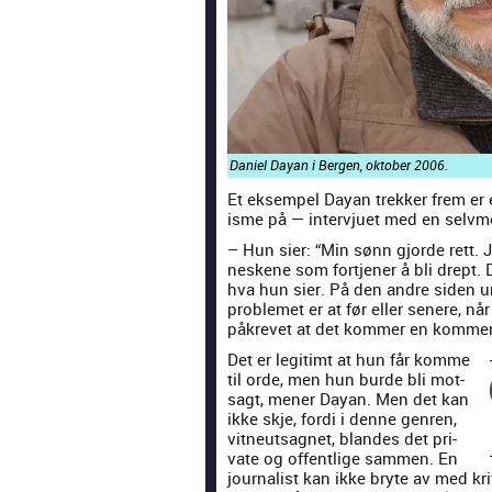
Daniel Dayan i Bergen, okto­ber 2006.
Et eksem­pel Dayan trekker frem er e
isme på — inter­vjuet med en selv­
– Hun sier: “Min sønn gjorde rett. 
neskene som fort­jen­er å bli drept.
hva hun sier. På den andre siden u
prob­lemet er at før eller senere, n
påkrevet at det kom­mer en kom­men­t
Det er legit­imt at hun får komme
til orde, men hun burde bli mot­
sagt, men­er Dayan. Men det kan
ikke skje, for­di i denne gen­ren,
vit­neut­sag­net, blandes det pri­
vate og offentlige sam­men. En
jour­nal­ist kan ikke bryte av med kr