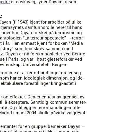
genre
et etisk valg, lyder Dayans reson­
e
yan (f. 1943) kjent for arbei­der på ulike
v fjern­synets sam­funnsrolle hør­er til hans
enger har Dayan fors­ket på ter­ror­isme og
ntolo­gien “La ter­reur spec­ta­cle” — ter­ror­
 i år. Han er mest kjent for boken “Media
 His­to­ry” som han skrev sam­men med
tz. Dayan er nå forskn­ingsled­er ved Cen­tre
ue i Paris, og var i høst gjeste­forsker ved
viten­skap, Uni­ver­sitetet i Bergen.
or­isme er at ter­rorhan­dlinger dreier seg
som har en ide­ol­o­gisk dimen­sjon, og ide­
ek­takulære forestill­inger kringkastet i
ter og effek­ter. Den er en test av grenser, av
til å akseptere. Sam­tidig kom­mu­nis­er­er ter­
nte. Og i til­legg er ter­rorhan­dlin­gen ofte
drid i mars 2004 skulle påvirke val­gre­sul­
e­sen­tan­ter for en gruppe, bemerk­er Dayan —
m å bli rep­re­sen­tert slik. Ter­ror­is­tene