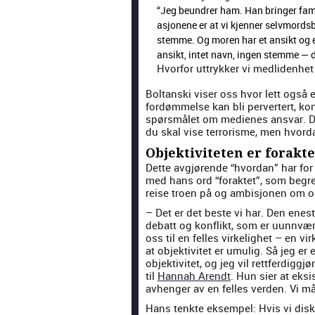
“Jeg beun­dr­er ham. Han bringer fam­
asjonene er at vi kjen­ner selv­mord
stemme. Og moren har et ansikt og 
ansikt, intet navn, ingen stemme — de 
Hvor­for uttrykker vi medli­den­
Boltan­s­ki vis­er oss hvor lett også
fordøm­melse kan bli per­vert­ert, kon­
spørsmålet om medi­enes ans­var. De
du skal vise ter­ror­isme, men hvor­d
Objektiviteten er forakte
Dette avgjørende “hvor­dan” har fo
med hans ord “forak­tet”, som begrep
reise troen på og ambisjo­nen om obj
– Det er det beste vi har. Den enes
debatt og kon­flikt, som er uun­nværl
oss til en felles virke­lighet – en virk
at objek­tivitet er umulig. Så jeg er
objek­tivitet, og jeg vil ret­tfer­dig­
til
Han­nah Arendt
. Hun sier at eksi
avhenger av en felles ver­den. Vi m
Hans tenk­te eksem­pel: Hvis vi disku