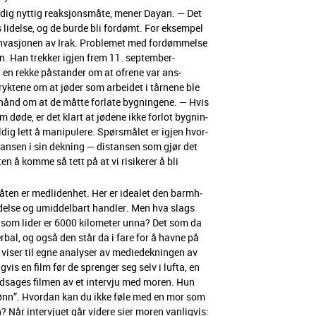
ig nyt­tig reak­sjon­s­måte, men­er Dayan. — Det
 lidelse, og de burde bli fordømt. For eksem­pel
invasjo­nen av Irak. Prob­lemet med fordøm­melse
n. Han trekker igjen frem 11. sep­tem­ber-
t en rekke pås­tander om at ofrene var ans­
ryk­tene om at jøder som arbei­det i tårnene ble
hånd om at de måtte for­late bygnin­gene. — Hvis
 døde, er det klart at jødene ikke for­lot bygnin­
dig lett å manip­ulere. Spørsmålet er igjen hvor­
tansen i sin dekn­ing — dis­tansen som gjør det
en å komme så tett på at vi risik­er­er å bli
måten er medli­den­het. Her er ide­alet den barmh­
lidelse og umid­del­bart han­dler. Men hva slags
 som lid­er er 6000 kilo­me­ter unna? Det som da
er­bal, og også den står da i fare for å havne på
 vis­er til egne analyser av mediedeknin­gen av
vis en film før de sprenger seg selv i lufta, en
ed­sages fil­men av et inter­vju med moren. Hun
 sønn”. Hvor­dan kan du ikke føle med en mor som
? Når inter­vjuet går videre sier moren van­ligvis: