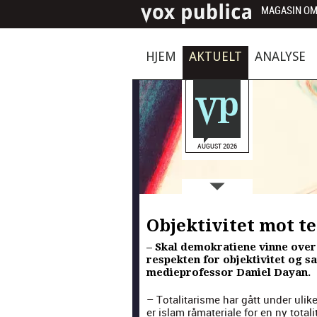
MAGASIN OM
HJEM
AKTUELT
ANALYSE
AUGUST 2026
Objektivitet mot t
– Skal demokratiene vinne over
respekten for objektivitet og s
medieprofessor Daniel Dayan.
– Total­i­tarisme har gått under uli
er islam råma­te­ri­ale for en ny total