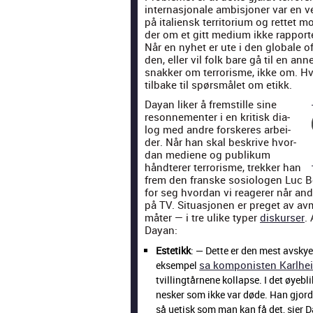
inter­nasjonale ambisjon­er var en veld
på ital­ien­sk ter­ri­to­ri­um og ret­te
der om et gitt medi­um ikke rap­porter
Når en nyhet er ute i den glob­ale o
den, eller vil folk bare gå til en a
snakker om ter­ror­isme, ikke om. H
tilbake til spørsmålet om etikk.
Dayan lik­er å frem­stille sine
reson­nementer i en kri­tisk dia­
log med andre forskeres arbei­
der. Når han skal beskrive hvor­
dan medi­ene og pub­likum
håndter­er ter­ror­isme, trekker han
frem den franske sosi­olo­gen Luc Bol
for seg hvor­dan vi rea­ger­er når an
på TV. Situ­asjo­nen er preget av avm
måter — i tre ulike typer
diskurs­er
. 
Dayan:
Estetikk
: — Dette er den mest avsky
sa kom­pon­is­ten Karl­h
eksem­pel
tvillingtårnene kol­lapse. I det øye­b­
nesker som ikke var døde. Han gjorde
så uetisk som man kan få det, sier 