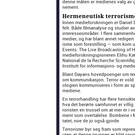
denne måten er medi­enes valg av
nement.
Hermeneutisk terrorism
Innen medieforsknin­gen er Daniel Da
felt. Både fil­m­analyse og studi­er a
inter­esseom­råder. I flere sam­men­h
medi­er, og har blant annet redi­gert a
isme som forestill­ing — som kom ut
Events: The Live Broad­cast­ing of
medieforskn­ings­pi­oneren Eli­hu Ka
Nation­al de la Recherche Sci­en­tifiq
Insti­tutt for infor­masjons- og medie
Blant Dayans hov­ed­po­enger om ter­r
om kom­mu­nikasjon. Ter­ror er vold 
olo­gien kom­mu­nis­eres i form av sp
medi­ene.
En ter­rorhan­dling har flere hen­sik­
hva det berørte sam­fun­net er vil­lig 
ror­is­ten en trussel om at mer er i ve
ment som over­talelse. Bombene i Ma
tatet, noe de jo også gjorde.
Ter­ror­is­ter byr seg fram som rep­r
uten at denne grup­pen er blitt spurt o