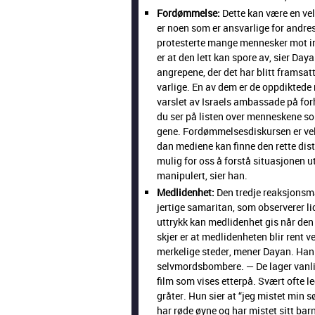
Fordøm­melse:
Dette kan være en veld
er noen som er ans­varlige for andres
pro­test­erte mange men­nesker mot 
er at den lett kan spore av, sier Daya
angrepene, der det har blitt fram­sat
varlige. En av dem er de oppdik­t­ede 
varslet av Israels ambas­sade på for
du ser på lis­ten over men­neskene som
gene. Fordøm­melses­diskursen er vel
dan medi­ene kan finne den rette dis­
mulig for oss å forstå situ­asjo­nen ut
manip­ulert, sier han.
Medli­den­het:
Den tred­je reak­sjon­s­
jer­tige samar­i­tan, som observer­er 
uttrykk kan medli­den­het gis når den
skjer er at medli­den­heten blir rent v
merke­lige sted­er, men­er Dayan. Han
selv­mords­bombere. — De lager van­lig
film som vis­es etter­på. Svært ofte l
gråter. Hun sier at “jeg mis­tet min
har røde øyne og har mis­tet sitt barn