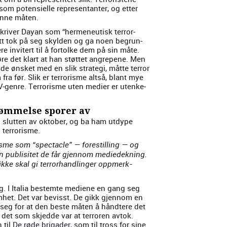
m poten­sielle rep­re­sen­tan­ter, og etter
denne måten.
riv­er Dayan som “hermeneutisk ter­ror­
tt tok på seg skylden og ga noen begrun­
re invitert til å for­tolke dem på sin måte.
re det klart at han støt­tet angrepene. Men
t de øns­ket med en slik strate­gi, måtte ter­ror
a før. Slik er ter­ror­isme alt­så, blant mye
V-genre. Ter­ror­isme uten medi­er er utenke­
ømmelse sporer av
i slut­ten av okto­ber, og ba ham utdype
ter­ror­isme.
isme som “spec­ta­cle” — forestill­ing — og
den pub­lisitet de får gjen­nom mediedekn­ing.
kke skal gi ter­rorhan­dlinger opp­merk­
ig. I Italia bestemte medi­ene en gang seg
­somhet. Det var bevisst. De gikk gjen­nom en
 seg for at den beste måten å håndtere det
det som skjed­de var at ter­roren avtok.
n til
De røde brigad­er
, som til tross for sine