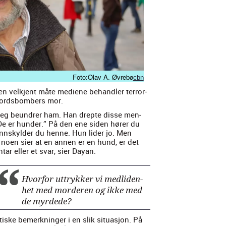
Foto:Olav A. Øvre­bø
cbn
n velk­jent måte medi­ene behan­dler ter­ror­
mords­bombers mor.
Jeg beun­dr­er ham. Han drepte disse men­
 De er hun­der.” På den ene siden hør­er du
nnskylder du henne. Hun lid­er jo. Men
år noen sier at en annen er en hund, er det
ar eller et svar, sier Dayan.
Hvor­for uttrykker vi medli­den­
het med morderen og ikke med
de myrd­ede?
i­tiske bemerkninger i en slik situ­asjon. På