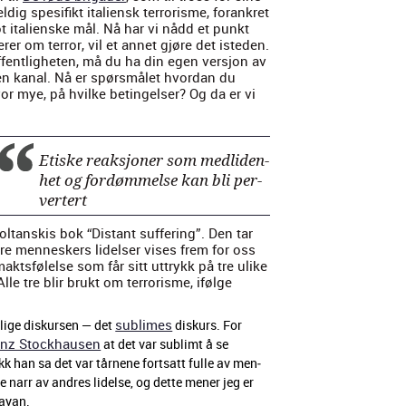
ig spe­si­fikt ital­ien­sk ter­ror­isme, forankret
t mot ital­ienske mål. Nå har vi nådd et punkt
­er om ter­ror, vil et annet gjøre det ist­e­den.
ffent­ligheten, må du ha din egen ver­sjon av
nnen kanal. Nå er spørsmålet hvor­dan du
vor mye, på hvilke betingelser? Og da er vi
Etiske reak­sjon­er som medli­den­
het og fordøm­melse kan bli per­
vert­ert
tan­skis bok “Dis­tant suf­fer­ing”. Den tar
dre men­neskers lidelser vis­es frem for oss
ak­ts­følelse som får sitt uttrykk på tre ulike
Alle tre blir brukt om ter­ror­isme, ifølge
sub­limes
elige diskursen — det
diskurs. For
einz Stock­hausen
at det var sub­limt å se
likk han sa det var tårnene fort­satt fulle av men­
 narr av andres lidelse, og dette men­er jeg er
Dayan.