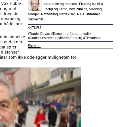
l Vox Pub­li­
Journalist og redaktør. Erfaring fra bl.a.
­dring mot
Energi og Klima, Vox Publica, Mandag
ns frem­ste
Morgen, Netzeitung, Nettavisen, NTB. Utdannet
­ror­isme og
medieviter.
nt både jour­
AKTUELT
#
Daniel Dayan
#
Demokrati
#
Journalistikk
en besin­nelse
#
Karikaturstriden (Jyllands-Posten)
#
Terrorisme
er at deknin­
Skriv ut
a­tisør­er
 dis­tanse”.
åter som ikke øde­leg­ger muligheten for