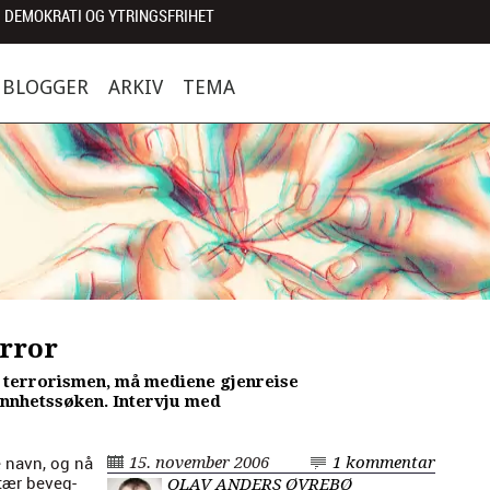
 DEMOKRATI OG YTRINGSFRIHET
BLOGGER
ARKIV
TEMA
error
 terrorismen, må mediene gjenreise
annhetssøken. Intervju med
ke navn, og nå
15. november 2006
1 kommentar
­itær beveg­
OLAV ANDERS ØVREBØ