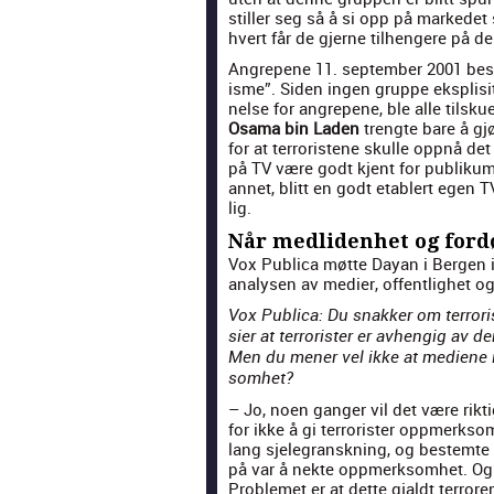
stiller seg så å si opp på markedet so
hvert får de gjerne tilhen­gere på 
Angrepene 11. sep­tem­ber 2001 besk
isme”. Siden ingen gruppe eksplisi
nelse for angrepene, ble alle tilskue
Osama bin Laden
trengte bare å gjø
for at ter­ror­is­tene skulle opp­nå de
på TV være godt kjent for pub­likum fr
annet, blitt en godt etablert egen T
lig.
Når medlidenhet og ford
Vox Pub­li­ca møtte Dayan i Bergen 
analy­sen av medi­er, offent­lighet og 
Vox Pub­li­ca: Du snakker om ter­ror­
sier at ter­ror­is­ter er avhengig av 
Men du men­er vel ikke at medi­ene i
somhet?
– Jo, noen ganger vil det være rik­t
for ikke å gi ter­ror­is­ter opp­merk
lang sjele­granskn­ing, og bestemte
på var å nek­te opp­merk­somhet. Og 
Prob­lemet er at dette gjaldt ter­rore