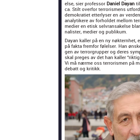
else, sier pro­fes­sor
Daniel Dayan
ti
ca. Stilt over­for ter­ror­is­mens utfor
demokrati­et etterl­yser en av ver­de
ana­lytikere av forhold­et mel­lom ter
medi­er en etisk selvransakelse bla
nal­is­ter, medi­er og pub­likum.
Dayan kaller på en ny nøk­tern­het, 
på fak­ta frem­for følelser. Han ønsk
gen av ter­ror­grup­per og deres sym­p
skal preges av det han kaller “rik­tig
Vi må nærme oss ter­ror­is­men på m
debatt og kri­tikk.