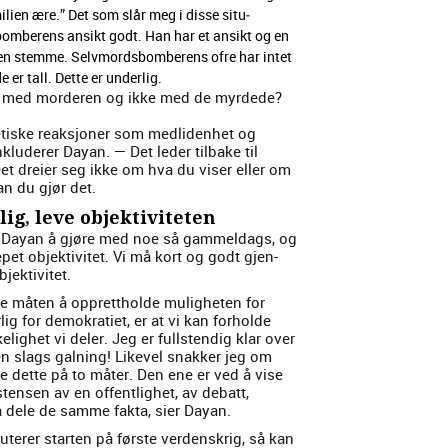
i­lien ære.” Det som slår meg i disse situ­
s­bomberens ansikt godt. Han har et ansikt og en
en stemme. Selv­mords­bomberens ofre har intet
er tall. Dette er under­lig.
het med morderen og ikke med de myrd­ede?
 etiske reak­sjon­er som medli­den­het og
klud­er­er Dayan. — Det led­er tilbake til
t dreier seg ikke om hva du vis­er eller om
an du gjør det.
lig, leve objektiviteten
r Dayan å gjøre med noe så gam­meldags, og
et objek­tivitet. Vi må kort og godt gjen­
ek­tivitet.
te måten å oppret­tholde muligheten for
ig for demokrati­et, er at vi kan forholde
e­lighet vi del­er. Jeg er full­s­tendig klar over
 en slags gal­ning! Likev­el snakker jeg om
gjøre dette på to måter. Den ene er ved å vise
s­tensen av en offent­lighet, av debatt,
å dele de samme fak­ta, sier Dayan.
ter­er starten på første ver­den­skrig, så kan