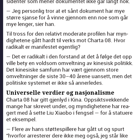
si­den­ter som men­er doku­mentet ikke går langt nok.
— Jeg per­son­lig tror at et sånt doku­ment har mye
større sjanse for å vinne gjen­nom enn noe som går
mye lenger, sier han.
Til tross for den rel­a­tivt mod­er­ate pro­filen har myn­
dighetene gått hardt til verks mot Char­ta 08. Hvor
radikalt er man­i­festet egentlig?
— Det er radikalt i den for­stand at det å følge det opp
ville bety en vold­som omvelt­ning av kine­sisk poli­tikk.
Det kine­siske sam­funn har vært gjen­nom store
omvelt­ninger de siste 30–40 årene uansett, men det
poli­tiske sys­temet er ikke så annerledes.
Universelle verdier og nasjonalisme
Char­ta 08 har gitt gjen­lyd i Kina. Opp­sik­tsvekkende
mange har skrevet under, og myn­dighetene har rea­
gert med å sette Liu Xiaobo i fengsel — for å stat­uere
et eksem­pel.
— Flere av hans støtte­spillere har gått ut og spurt
“hvor­for arrester­er dere ikke meg også, jeg står like