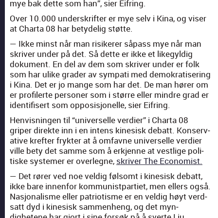
mye bak dette som han”, sier Eifring.
Over 10.000 under­skrifter er mye selv i Kina, og vis­er
at Char­ta 08 har bety­delig støtte.
— Ikke minst når man risik­er­er såpass mye når man
skriv­er under på det. Så dette er ikke et lik­egyldig
doku­ment. En del av dem som skriv­er under er folk
som har ulike grad­er av sym­pa­ti med demokra­tis­er­ing
i Kina. Det er jo mange som har det. De man hør­er om
er pro­fil­erte per­son­er som i større eller min­dre grad er
iden­ti­fis­ert som oppo­sisjonelle, sier Eifring.
Hen­vis­nin­gen til “uni­verselle verdier” i Char­ta 08
griper direk­te inn i en intens kine­sisk debatt. Kon­ser­v­
a­tive krefter fryk­ter at å omfavne uni­verselle verdier
ville bety det samme som å erk­jenne at vestlige poli­
tiske sys­te­mer er over­leg­ne,
skriv­er The Econ­o­mist.
— Det rør­er ved noe veldig føl­somt i kine­sisk debatt,
ikke bare innen­for kom­mu­nist­par­ti­et, men ellers også.
Nasjon­al­isme eller patri­o­tisme er en veldig høyt verd­
satt dyd i kine­sisk sam­men­heng, og det myn­
dighetene har gjort i sine forsøk på å sverte Liu