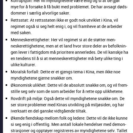
Kor­rup­sjon: Her vil myn­dighetene være enig og si at de gjør
mye for å forsøke å få bukt med prob­lemet. De har avsagt døds­
dom­mer i særlig alvorlige sak­er.
Retts­stat: At rettsstat­en ikke er godt nok utviklet i Kina, vil
regimet også si seg helt enig i, og vil framheve at de arbei­der
med sak­en.
Men­neskerettigheter: Her vil regimet si at de støt­ter men­
neskerettighetene, men at et land hvor store del­er av befolknin­
gen lever i fat­tig­dom må pri­or­itere annerledes. De vil kan­skje ha
en ten­dens til å si at men­neskerettigheter må bety ulike ting i
ulike kul­tur­er.
Moral­sk for­fall: Dette er et gjengs tema i Kina, men ikke noe
myn­dighetene gjerne snakker om.
Økonomisk ulikhet: Dette vil de abso­lutt snakke om, og vil frem­
stille seg selv som de som arbei­der for å rette opp ulikhetene.
Rov­drift på miljø: Også dette vil myn­dighetene snakke om. De
ser store prob­le­mer med Kinas utvikling på miljøsi­den, og har
iverk­satt en del ganske vidt­gående tiltak.
Økende fiend­skap mel­lom folk og ledere: Dette vil de ikke kunne
si seg enig i offentlig. Men antall lokale hen­delser med demon­
strasjon­er og opp­tøy­er reg­istr­eres av myn­dighetene selv. Tal­let