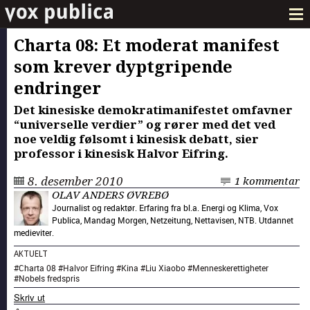
Charta 08: Et moderat manifest
som krever dyptgripende
endringer
Det kinesiske demokratimanifestet omfavner
“universelle verdier” og rører med det ved
noe veldig følsomt i kinesisk debatt, sier
professor i kinesisk Halvor Eifring.
8. desember 2010
1 kommentar
OLAV ANDERS ØVREBØ
Journalist og redaktør. Erfaring fra bl.a. Energi og Klima, Vox
Publica, Mandag Morgen, Netzeitung, Nettavisen, NTB. Utdannet
medieviter.
AKTUELT
#
Charta 08
#
Halvor Eifring
#
Kina
#
Liu Xiaobo
#
Menneskerettigheter
#
Nobels fredspris
Skriv ut