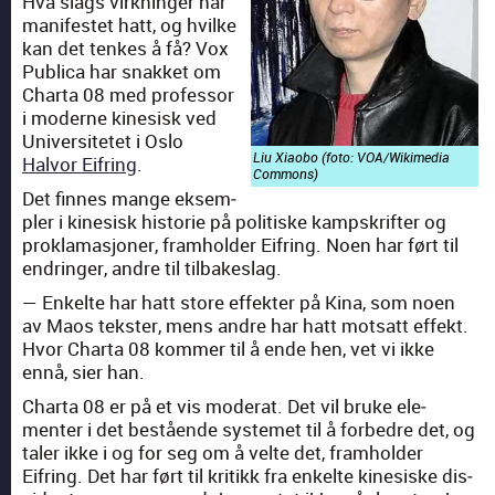
Hva slags virkninger har
man­i­festet hatt, og hvilke
kan det tenkes å få? Vox
Pub­li­ca har snakket om
Char­ta 08 med pro­fes­sor
i mod­erne kine­sisk ved
Uni­ver­sitetet i Oslo
Liu Xiaobo (foto: VOA/Wikimedia
Halvor Eifring
.
Com­mons)
Det finnes mange eksem­
pler i kine­sisk his­to­rie på poli­tiske kamp­skrifter og
prokla­masjon­er, framhold­er Eifring. Noen har ført til
endringer, andre til tilbakeslag.
— Enkelte har hatt store effek­ter på Kina, som noen
av Maos tek­ster, mens andre har hatt mot­satt effekt.
Hvor Char­ta 08 kom­mer til å ende hen, vet vi ikke
ennå, sier han.
Char­ta 08 er på et vis mod­er­at. Det vil bruke ele­
menter i det bestående sys­temet til å forbedre det, og
taler ikke i og for seg om å velte det, framhold­er
Eifring. Det har ført til kri­tikk fra enkelte kine­siske dis­