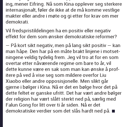
ing, men­er Eifring. Nå som Kina opplever seg sterkere
inter­nasjon­alt, føler de ikke at de må komme vestlige
mak­ter eller andre i møte og gi etter for krav om mer
demokrati.
Vil fred­spris­tildelin­gen ha en pos­i­tiv eller neg­a­tiv
effekt for dem som ønsker demokratiske reformer?
— På kort sikt neg­a­tiv, men på lang sikt pos­i­tiv — kan
man håpe. Den har på en måte brakt lin­jene i mot­set­
nin­gene veldig tydelig frem. Jeg vil tro at for en som
over­tar etter nåværende regime om bare to år, vil
dette kunne være en sak som man kan ønske å prof­
itere på ved å vise seg som mildere over­for Liu
Xiaobo eller andre oppo­sisjonelle. Men slikt går
gjerne i bøl­ger i Kina. Nå er det en bølge hvor det på
dette fel­tet er ganske ufritt. Det har vært andre bøl­ger
der reli­gion har vært slått sterkt ned på, særlig med
Falun Gong for litt over ti år siden. Nå er det
demokratiske verdier som det slås hardt ned på.