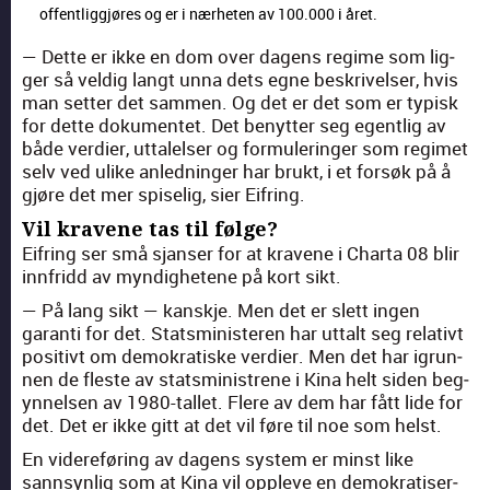
offentlig­gjøres og er i nærheten av 100.000 i året.
— Dette er ikke en dom over dagens regime som lig­
ger så veldig langt unna dets egne beskriv­elser, hvis
man set­ter det sam­men. Og det er det som er typisk
for dette doku­mentet. Det benyt­ter seg egentlig av
både verdier, uttalelser og for­mu­leringer som regimet
selv ved ulike anled­ninger har brukt, i et forsøk på å
gjøre det mer spiselig, sier Eifring.
Vil kravene tas til følge?
Eifring ser små sjanser for at kravene i Char­ta 08 blir
inn­fridd av myn­dighetene på kort sikt.
— På lang sikt — kan­skje. Men det er slett ingen
garan­ti for det. Statsmin­is­teren har uttalt seg rel­a­tivt
pos­i­tivt om demokratiske verdier. Men det har igrun­
nen de fleste av statsmin­istrene i Kina helt siden beg­
yn­nelsen av 1980-tal­let. Flere av dem har fått lide for
det. Det er ikke gitt at det vil føre til noe som helst.
En videre­føring av dagens sys­tem er minst like
sannsyn­lig som at Kina vil oppleve en demokra­tis­er­