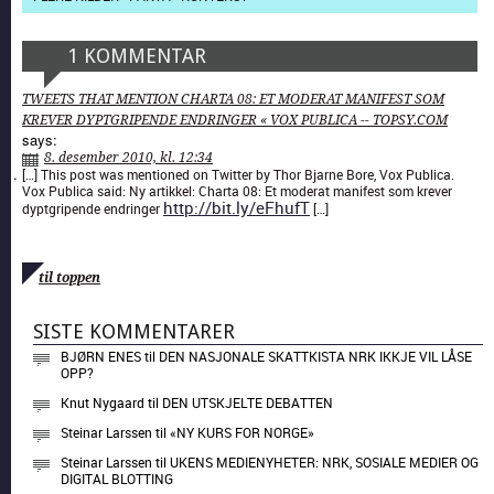
1 KOMMENTAR
TWEETS THAT MENTION CHARTA 08: ET MODERAT MANIFEST SOM
KREVER DYPTGRIPENDE ENDRINGER « VOX PUBLICA -- TOPSY.COM
says:
8. desember 2010, kl. 12:34
[…] This post was men­tioned on Twit­ter by Thor Bjarne Bore, Vox Pub­li­ca.
Vox Pub­li­ca said: Ny artikkel: Char­ta 08: Et mod­er­at man­i­fest som krev­er
http://bit.ly/eFhufT
dypt­gripende endringer
[…]
til toppen
SISTE KOMMENTARER
BJØRN ENES
til
DEN NASJONALE SKATTKISTA NRK IKKJE VIL LÅSE
OPP?
Knut Nygaard
til
DEN UTSKJELTE DEBATTEN
Steinar Larssen
til
«NY KURS FOR NORGE»
Steinar Larssen
til
UKENS MEDIENYHETER: NRK, SOSIALE MEDIER OG
DIGITAL BLOTTING