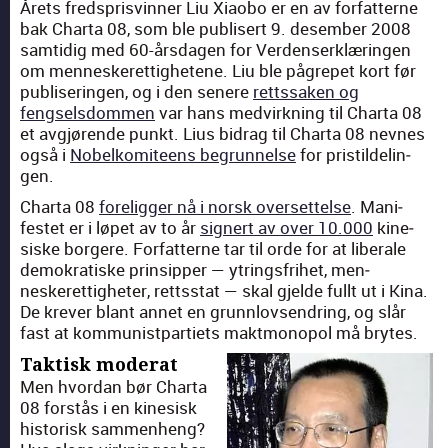
Årets fred­sprisvin­ner Liu Xiaobo er en av for­fat­terne
bak Char­ta 08, som ble pub­lis­ert 9. desem­ber 2008
sam­tidig med 60-års­da­gen for Ver­denserk­lærin­gen
om men­neskerettighetene. Liu ble pågrepet kort før
pub­lis­erin­gen, og i den senere
rettssak­en og
fengsels­dom­men
var hans med­virkn­ing til Char­ta 08
et avgjørende punkt. Lius bidrag til Char­ta 08 nevnes
også i
Nobelkomi­teens begrun­nelse
for pris­tildelin­
gen.
Char­ta 08
fore­lig­ger nå i norsk over­set­telse
. Man­i­
festet er i løpet av to år
sign­ert av over 10.000
kine­
siske borg­ere. For­fat­terne tar til orde for at lib­erale
demokratiske prin­sip­per — ytrings­fri­het, men­
neskerettigheter, retts­stat — skal gjelde fullt ut i Kina.
De krev­er blant annet en grunnlovsendring, og slår
fast at kom­mu­nist­par­ti­ets mak­t­monopol må brytes.
Taktisk moderat
Men hvor­dan bør Char­ta
08 forstås i en kine­sisk
his­torisk sam­men­heng?