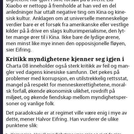
Xiaobo er net­topp å fremholde at han ved en del
anled­ninger har uttalt neg­a­tive ting om Kina og kine­
sisk kul­tur. Ankla­gen om at uni­verselle men­neske­lige
verdier bare er et forsøk fra amerikanske eller vestlige
kilder på å dri­ve en slags kul­turimpe­ri­al­isme, den lyt­
ter mange ører til i Kina. Ikke bare de lydi­ge ørene,
men minst like mye innen den oppo­sisjonelle fløyen,
sier Eifring.
Kritikk myndighetene kjenner seg igjen i
Char­ta 08 innehold­er også sterk kri­tikk av feil og man­
gler ved dagens kine­siske sam­funn. Det pekes på
prob­le­mer med kor­rup­sjon, en util­strekke­lig retts­stat,
man­gel på respekt for men­neskerettighetene, moral­
sk for­fall, økende økonomisk ulikhet, rov­drift på
miljøet, og økende fiend­skap mel­lom myn­dighetsper­
son­er og van­lige folk.
Det paradok­sale er at regimet ville være enig i mye av
dette, men­er Halvor Eifring. Han vur­der­er de ulike
punk­tene slik: