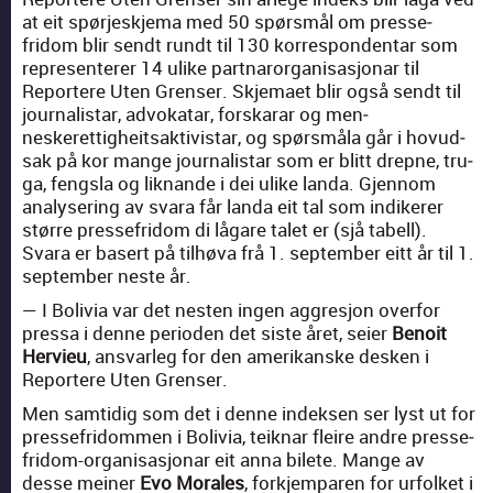
at eit spør­jeskje­ma med 50 spørsmål om presse­
fridom blir sendt rundt til 130 kor­re­spon­den­tar som
rep­re­sen­ter­er 14 ulike part­naror­gan­isas­jonar til
Reportere Uten Grenser. Skje­maet blir også sendt til
jour­nal­is­tar, advokatar, forskarar og men­
neskerettigheit­sak­tivis­tar, og spørsmåla går i hov­ud­
sak på kor mange jour­nal­is­tar som er blitt drep­ne, tru­
ga, fengsla og lik­nande i dei ulike lan­da. Gjen­nom
analy­ser­ing av svara får lan­da eit tal som indik­er­er
større presse­fridom di lågare talet er (sjå tabell).
Svara er basert på tilhø­va frå 1. sep­tem­ber eitt år til 1.
sep­tem­ber neste år.
— I Bolivia var det nesten ingen aggresjon over­for
pres­sa i denne peri­o­den det siste året, seier
Benoit
Hervieu
, ans­var­leg for den amerikanske desken i
Reportere Uten Grenser.
Men sam­tidig som det i denne indek­sen ser lyst ut for
presse­fridom­men i Bolivia, teik­nar fleire andre presse­
fridom-organ­isas­jonar eit anna bilete. Mange av
desse mein­er
Evo Morales
, fork­jem­paren for urfolket i