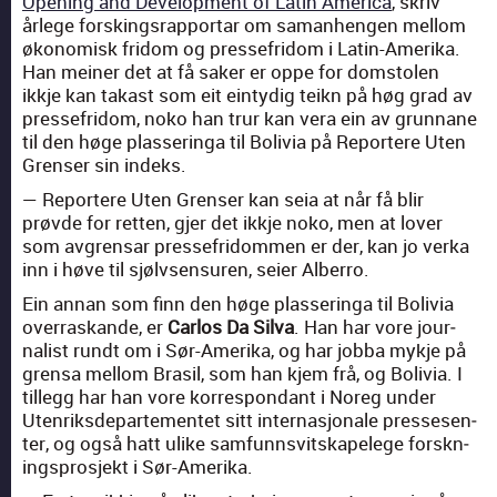
Open­ing and Devel­op­ment of Latin Amer­i­ca
, skriv
årlege forsk­ingsrap­por­tar om saman­hen­gen mel­lom
økonomisk fridom og presse­fridom i Latin-Ameri­ka.
Han mein­er det at få sak­er er oppe for dom­stolen
ikkje kan takast som eit ein­ty­dig teikn på høg grad av
presse­fridom, noko han trur kan vera ein av grun­nane
til den høge plasseringa til Bolivia på Reportere Uten
Grenser sin indeks.
— Reportere Uten Grenser kan seia at når få blir
prøvde for ret­ten, gjer det ikkje noko, men at lover
som avgren­sar presse­fridom­men er der, kan jo ver­ka
inn i høve til sjølvsen­suren, seier Alber­ro.
Ein annan som finn den høge plasseringa til Bolivia
over­raskande, er
Car­los Da Sil­va
. Han har vore jour­
nal­ist rundt om i Sør-Ameri­ka, og har job­ba myk­je på
gren­sa mel­lom Brasil, som han kjem frå, og Bolivia. I
til­legg har han vore kor­re­spon­dant i Noreg under
Uten­riks­de­parte­mentet sitt inter­nasjonale press­esen­
ter, og også hatt ulike sam­funnsvit­skapelege forskn­
ing­spros­jekt i Sør-Ameri­ka.