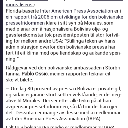
mons-lisens
.)
Flori­da-baserte
Inter Amer­i­can Press Asso­ci­a­tion
er i
ein rap­port frå 2006 om utviklin­ga for den boli­vianske
presse­fridom­men
klare i sitt syn på Morales, som
med pla­nar om å nasjon­alis­era Bolivias olje- og
gassførekom­star tok pres­i­dent­posten til stor fortvil­
ing for mel­lom andre USA: “Still­inga teken av hans
admin­is­trasjon over­for den boli­vianske pres­sa har
ført til eit kli­ma med ope fiend­skap og aukande spen­
ning.”
Rådg­je­var ved den boli­vianske ambas­saden i Storbri­
tan­nia,
Pablo Ossio
, mein­er rap­porten teik­nar eit
skeivt bilete.
— Om lag 80 pros­ent av pres­sa i Bolivia er pri­vateigd,
og sidan eigarane stort sett er vel­ståande, er dei neg­
a­tive til Morales. Dei ser etter alle teikn på at han
avgren­sar presse­fridom­men, så då trur dei han gjer
det. Dessu­tan er mange av desse media medlem­mar
av Inter Amer­i­can Press Asso­ci­a­tion (IAPA).
I alt tolv boli­vianske medie er medlem­mar av IAPA,