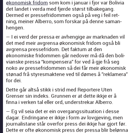
økonomisk fridom
som kom i jan­u­ar i fjor var Bolivia
det lan­det i ver­da med fjerde størst tilbakegang.
Dermed er presse­fridom­men også på veg i feil ret­
ning, mein­er Alber­ro, som forskar på denne saman­
hen­gen.
— I ei verd der pres­sa er avhengige av mark­naden vil
det med meir avgren­sa økonomisk fridom også bli
avgren­sa presse­fridom. Det fak­tum at den
økonomiske fridom­men går nedover må då den boli­
vianske pres­sa “kom­pensera” for ved å gje frå seg
noko av presse­fridom­men så dei får meir økonomisk
stø­nad frå styres­mak­tene ved til dømes å ”reklam­era”
for dei.
Dette går alt­så stikk i strid med Reportere Uten
Grenser sin indeks. Grun­nen er at dette ikkje er å
finna i verken tal eller ord, under­strekar Alber­ro.
— Eg vil seia det er ein over­gangssi­t­u­a­tion i desse
dagar. Endringane er ikkje i form av lovg­jev­ing, men
jour­nal­is­tane står over­for press dei ikkje har gjort før.
Dette er ofte økonomisk press der pres­sa blir beløn­na