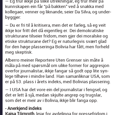
— Eg trur ikkje på slike utrekningar, eg trur meir på
kunnskapen ein får “på bakken” ved å snakka med
kol­le­gaer, ven­ner og lik­nande, seier Da Sil­va, og under­
byg­gjer:
— Du er fri til å kri­tis­era, men det er far­leg, så eg veit
ikkje kor fritt det då eigent­leg er. Dei demokratiske
struk­tu­rane til­seier fridom, men gjer dei moralske og
etiske struk­tu­rane det? Eg er naturlegvis svært glad
for den høge plasseringa Bolivia har fått, men forheld
meg skep­tisk.
Alber­ro mein­er Reportere Uten Grenser sin måte å
måla på med spørsmål om ulike for­mer for aggresjon
over­for jour­nal­is­tar, ikkje fan­gar så godt opp lite syn­
lege tilhøve i min­dre land. Han saman­lik­nar USA, som
er på 53. plass i årets indeks, med Bolivias plasser­ing.
— I USA har det vore ein del jour­nal­is­tar i fengsel, og
det er lett å sjå, medan skjulte angrep og trugslar,
som det er meir av i Bolivia, ikkje blir fan­ga opp.
- Anerk­jend indeks
Kajsa Törn­roth
, leiar for avdelin­ga for presse­fridom i