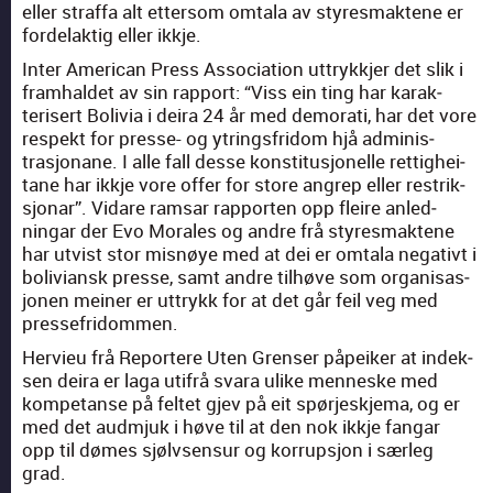
eller straf­fa alt etter­som omta­la av styres­mak­tene er
forde­lak­tig eller ikkje.
Inter Amer­i­can Press Asso­ci­a­tion uttrykkjer det slik i
framhaldet av sin rap­port: “Viss ein ting har karak­
teris­ert Bolivia i deira 24 år med demor­ati, har det vore
respekt for presse- og ytrings­fridom hjå admin­is­
trasjo­nane. I alle fall desse kon­sti­tusjonelle ret­tighei­
tane har ikkje vore offer for store angrep eller restrik­
sjonar”. Vidare ram­sar rap­porten opp fleire anled­
ningar der Evo Morales og andre frå styres­mak­tene
har utvist stor mis­nøye med at dei er omta­la neg­a­tivt i
boli­vian­sk presse, samt andre tilhøve som organ­isas­
jo­nen mein­er er uttrykk for at det går feil veg med
presse­fridom­men.
Hervieu frå Reportere Uten Grenser påpeik­er at indek­
sen deira er laga utifrå svara ulike men­neske med
kom­petanse på fel­tet gjev på eit spør­jeskje­ma, og er
med det aud­mjuk i høve til at den nok ikkje fan­gar
opp til dømes sjølvsen­sur og kor­rup­sjon i sær­leg
grad.