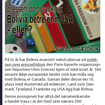
På to år har Bolivia avansert sek­sti plas­sar på
indek­
sen over presse­fridom
den Paris-baserte organ­isas­jo­
nen Reportere Uten Grenser kjem ut med kvart år. Det
einaste ikkje-europeiske lan­det som kan måla seg
med Bolivia, er Cana­da. Saman del­er desse ein 16.
plass med Auster­rike på indek­sen. Land som Dan­
mark, Tysk­land, Frankrike og USA ligg bak Bolivia.
Denne posisjo­nen har alt­så det søramerikanske
u‑landet trass i at det med sine nærare 200