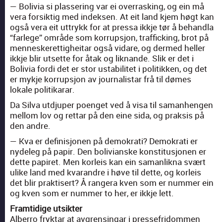
— Bolivia si plasser­ing var ei over­rask­ing, og ein må
vera for­sik­tig med indek­sen. At eit land kjem høgt kan
også vera eit uttrykk for at pres­sa ikkje tør å behand­la
“far­lege” område som kor­rup­sjon, traf­fick­ing, brot på
men­neskerettigheitar også vidare, og dermed heller
ikkje blir utsette for åtak og lik­nande. Slik er det i
Bolivia for­di det er stor usta­bilitet i poli­tikken, og det
er myk­je kor­rup­sjon av jour­nal­is­tar frå til dømes
lokale poli­tikarar.
Da Sil­va utd­ju­per poenget ved å visa til saman­hen­gen
mel­lom lov og ret­tar på den eine sida, og prak­sis på
den andre.
— Kva er defin­isjo­nen på demokrati? Demokrati er
nyde­leg på papir. Den boli­vianske kon­sti­tusjo­nen er
dette papiret. Men kor­leis kan ein saman­lik­na svært
ulike land med kvaran­dre i høve til dette, og kor­leis
det blir prak­tis­ert? Å rangera kven som er num­mer ein
og kven som er num­mer to her, er ikkje lett.
Fram­tidi­ge utsik­ter
Alber­ro fryk­tar at avgrensin­gar i presse­fridom­men