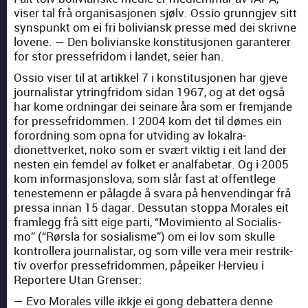
vis­er tal frå organ­isas­jo­nen sjølv. Ossio grun­ng­jev sitt
syn­spunkt om ei fri boli­vian­sk presse med dei skrivne
lovene. — Den boli­vianske kon­sti­tusjo­nen garan­ter­er
for stor presse­fridom i lan­det, seier han.
Ossio vis­er til at artikkel 7 i kon­sti­tusjo­nen har gjeve
jour­nal­is­tar ytringfridom sidan 1967, og at det også
har kome ord­ningar dei seinare åra som er frem­jande
for presse­fridom­men. I 2004 kom det til dømes ein
forord­ning som opna for utvid­ing av lokalra­
dionettver­ket, noko som er svært vik­tig i eit land der
nesten ein femdel av folket er anal­fa­betar. Og i 2005
kom infor­masjon­slo­va, som slår fast at offentlege
ten­este­menn er pålagde å svara på hen­vendin­gar frå
pres­sa innan 15 dagar. Dessu­tan stop­pa Morales eit
fram­legg frå sitt eige par­ti, “Movimien­to al Social­is­
mo” (“Rørsla for sosial­isme”) om ei lov som skulle
kon­trollera jour­nal­is­tar, og som ville vera meir restrik­
tiv over­for presse­fridom­men, påpeik­er Hervieu i
Reportere Utan Grenser:
— Evo Morales ville ikkje ei gong debat­tera denne