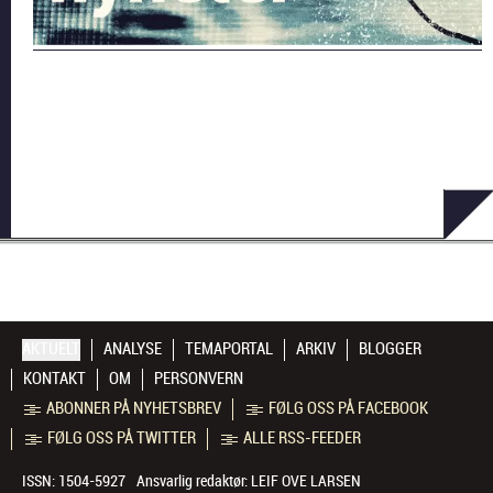
AKTUELT
ANALYSE
TEMAPORTAL
ARKIV
BLOGGER
KONTAKT
OM
PERSONVERN
ABONNER PÅ NYHETSBREV
FØLG OSS PÅ FACEBOOK
FØLG OSS PÅ TWITTER
ALLE RSS-FEEDER
ISSN: 1504-5927
Ansvarlig redaktør:
LEIF OVE LARSEN