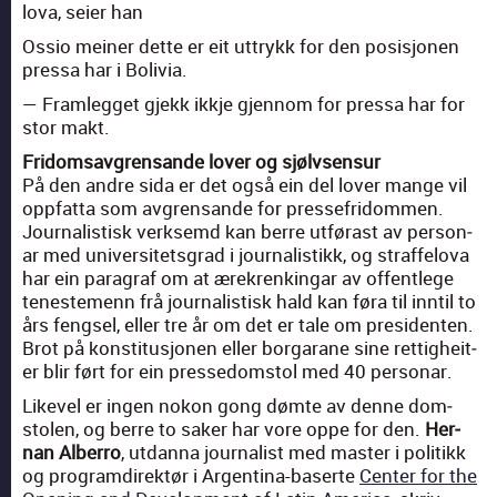
lova, seier han
Ossio mein­er dette er eit uttrykk for den posisjo­nen
pres­sa har i Bolivia.
— Fram­legget gjekk ikkje gjen­nom for pres­sa har for
stor makt.
Fridom­sav­gren­sande lover og sjølvsen­sur
På den andre sida er det også ein del lover mange vil
opp­fat­ta som avgren­sande for presse­fridom­men.
Jour­nal­is­tisk verk­semd kan berre utførast av per­son­
ar med uni­ver­sitets­grad i jour­nal­is­tikk, og straf­felo­va
har ein para­graf om at ærekrenkingar av offentlege
ten­este­menn frå jour­nal­is­tisk hald kan føra til inntil to
års fengsel, eller tre år om det er tale om pres­i­den­ten.
Brot på kon­sti­tusjo­nen eller bor­garane sine ret­tigheit­
er blir ført for ein presse­dom­stol med 40 per­son­ar.
Likev­el er ingen nokon gong dømte av denne dom­
stolen, og berre to sak­er har vore oppe for den.
Her­
nan Alber­ro
, utdan­na jour­nal­ist med mas­ter i poli­tikk
og pro­gramdi­rek­tør i Argenti­na-baserte
Cen­ter for the