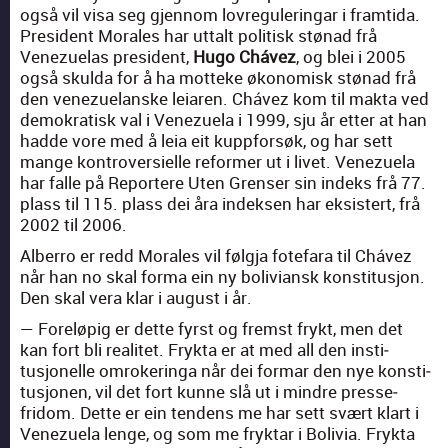
også vil visa seg gjen­nom lovreg­u­leringar i framti­da.
Pres­i­dent Morales har uttalt poli­tisk stø­nad frå
Venezue­las pres­i­dent,
Hugo Chávez
, og blei i 2005
også skul­da for å ha mot­teke økonomisk stø­nad frå
den venezue­lanske leiaren. Chávez kom til mak­ta ved
demokratisk val i Venezuela i 1999, sju år etter at han
hadde vore med å leia eit kupp­forsøk, og har sett
mange kon­tro­ver­sielle reformer ut i livet. Venezuela
har falle på Reportere Uten Grenser sin indeks frå 77.
plass til 115. plass dei åra indek­sen har eksis­tert, frå
2002 til 2006.
Alber­ro er redd Morales vil føl­g­ja fote­fara til Chávez
når han no skal for­ma ein ny boli­vian­sk kon­sti­tusjon.
Den skal vera klar i august i år.
— Foreløpig er dette fyrst og fremst frykt, men det
kan fort bli realitet. Fryk­ta er at med all den insti­
tusjonelle omro­keringa når dei for­mar den nye kon­sti­
tusjo­nen, vil det fort kunne slå ut i min­dre presse­
fridom. Dette er ein ten­dens me har sett svært klart i
Venezuela lenge, og som me fryk­tar i Bolivia. Fryk­ta