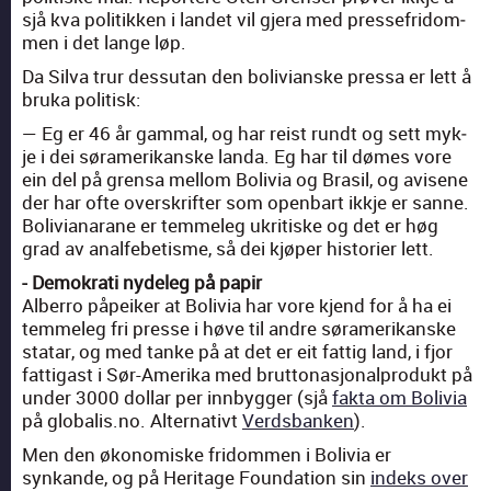
sjå kva poli­tikken i lan­det vil gjera med presse­fridom­
men i det lange løp.
Da Sil­va trur dessu­tan den boli­vianske pres­sa er lett å
bru­ka poli­tisk:
— Eg er 46 år gam­mal, og har reist rundt og sett myk­
je i dei søramerikanske lan­da. Eg har til dømes vore
ein del på gren­sa mel­lom Bolivia og Brasil, og avisene
der har ofte over­skrifter som open­bart ikkje er sanne.
Boli­via­narane er tem­me­leg ukri­tiske og det er høg
grad av analfebetisme, så dei kjøper his­to­ri­er lett.
- Demokrati nyde­leg på papir
Alber­ro påpeik­er at Bolivia har vore kjend for å ha ei
tem­me­leg fri presse i høve til andre søramerikanske
statar, og med tanke på at det er eit fat­tig land, i fjor
fat­ti­gast i Sør-Ameri­ka med brut­tonasjon­al­pro­dukt på
under 3000 dol­lar per innbyg­ger (sjå
fak­ta om Bolivia
på globalis.no. Alter­na­tivt
Verds­banken
).
Men den økonomiske fridom­men i Bolivia er
synkande, og på Her­itage Foun­da­tion sin
indeks over