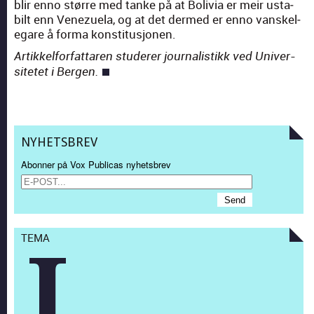
blir enno større med tanke på at Bolivia er meir usta­
bilt enn Venezuela, og at det dermed er enno vanskel­
e­gare å for­ma kon­sti­tusjo­nen.
Artikkelfor­fattaren stud­er­er jour­nal­is­tikk ved Uni­ver­
sitetet i Bergen.
NYHETSBREV
Abonner på Vox Publicas nyhetsbrev
TEMA
J