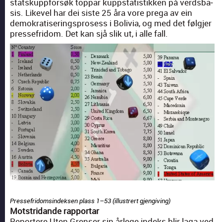
statskupp­forsøk top­par kup­p­sta­tis­tikken på verds­ba­
sis. Likev­el har dei siste 25 åra vore pre­ga av ein
demokra­tis­er­ing­spros­ess i Bolivia, og med det føl­gjer
presse­fridom. Det kan sjå slik ut, i alle fall.
Presse­fridom­sin­dek­sen plass 1–53 (illus­tr­ert gjen­giv­ing)
Mot­stri­dande rap­por­tar
Reportere Uten Grenser sin årlege indeks blir laga ved