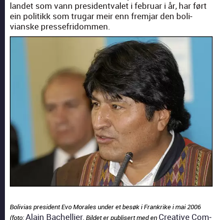
lan­det som vann pres­i­dent­valet i feb­ru­ar i år, har ført
ein poli­tikk som tru­gar meir enn frem­jar den boli­
vianske presse­fridom­men.
Bolivias pres­i­dent Evo Morales under et besøk i Frankrike i mai 2006
Alain Bachel­li­er
Cre­ative Com­
(foto:
. Bildet er pub­lis­ert med en