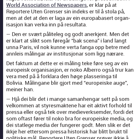
World Asso­ci­a­tion of News­pa­pers
, er klar på at
Reportere Uten Grenser sin indeks er til å sto­la på,
men at det at den er laga av ein europabasert organ­
isas­jon kan ver­ka inn på resul­ta­ta.
— Den er svært pålite­leg og godt anerk­jent. Men det
er klart at slikt som føregår “bak sce­na” i land langt
unna Paris, vil nok kunne ver­ta fan­ga opp betre med
annleis målin­gar av insti­tusjonar som ligg nærare.
Det fak­tum at dette er ei måling teke føre seg av ein
europeisk organ­isas­jon, er noko Alber­ro også trur kan
vera med på å fork­lara den høge plasseringa til
Bolivia. Målin­gane blir gjort med “europeiske auge”,
mein­er han.
— Hjå dei blir det i mange saman­hen­gar sett på som
velkom­men at styres­mak­tene har eit aktivt forhold til
pres­sa eller også tek over mediev­erk­semder, for­di det
som oftast før­er til noko bra for europeiske media, og
dei statlege media der fun­ger­er godt. Men slik er det
ikkje her etter­som pres­sa his­torisk har blitt brukt til
poli­tiske mål. Reportere Uten Grenser prøver ikkje å