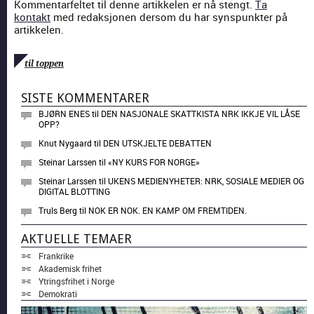
Kommentarfeltet til denne artikkelen er nå stengt.
Ta
kontakt
med redaksjonen dersom du har synspunkter på
artikkelen.
til toppen
SISTE KOMMENTARER
BJØRN ENES
til
DEN NASJONALE SKATTKISTA NRK IKKJE VIL LÅSE
OPP?
Knut Nygaard
til
DEN UTSKJELTE DEBATTEN
Steinar Larssen
til
«NY KURS FOR NORGE»
Steinar Larssen
til
UKENS MEDIENYHETER: NRK, SOSIALE MEDIER OG
DIGITAL BLOTTING
Truls Berg
til
NOK ER NOK. EN KAMP OM FREMTIDEN.
AKTUELLE TEMAER
Frankrike
Akademisk frihet
Ytringsfrihet i Norge
Demokrati