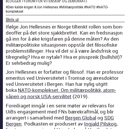
BLOGGER
/
FORUM FOR VITENSKAP OG DEMOKRATI
#
Den kalde krigen
#
Jon Hellesnes
#
Militærpolitikk
#
NATO
#
NATO-
komplekset
Skriv ut
Ifølge Jon Hellesnes er Norge tiltenkt rollen som bon­
de­of­fer på det store sjakkbret­tet. Kan en fred­snasjon
gå inn for å øke krigs­faren på denne måten? Av den
mil­itær­poli­tiske situ­asjo­nen opp­står det filosofiske
prob­lem­still­inger: Hva vil det si å være ånds­frisk og
tilreg­nelig? Hva er nytale? Hva er pis­spreik (bull­shit)?
Er selvbedrag mulig?
Jon Hellesnes er for­fat­ter og filosof. Han er pro­fes­sor
emer­i­tus ved Uni­ver­sitetet i Trom­sø og æres­dok­tor
ved Uni­ver­sitetet i Bergen. Han har nylig utgitt
boka
NATO-kom­plek­set. Om mil­itær­poli­tikk, atom­
våpen og norsk USA-ser­vilitet
(2019).
Fore­draget inngår i en serie møter av rel­e­vans for
UiBs engas­je­ment med FNs bærekraft­mål, og blir
arrangert i samar­beid med
Bergen Glob­al
og
SDG
Bergen
. Pod­kas­ten er pro­dusert av
Ing­jald Pil­skog
,