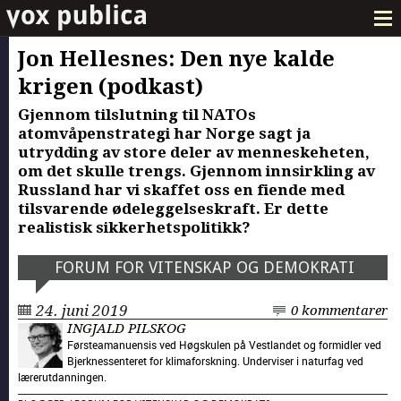
Jon Hellesnes: Den nye kalde
krigen (podkast)
Gjennom tilslutning til NATOs
atomvåpenstrategi har Norge sagt ja
utrydding av store deler av menneskeheten,
om det skulle trengs. Gjennom innsirkling av
Russland har vi skaffet oss en fiende med
tilsvarende ødeleggelseskraft. Er dette
realistisk sikkerhetspolitikk?
FORUM FOR VITENSKAP OG DEMOKRATI
24. juni 2019
0 kommentarer
INGJALD PILSKOG
Førsteamanuensis ved Høgskulen på Vestlandet og formidler ved
Bjerknessenteret for klimaforskning. Underviser i naturfag ved
lærerutdanningen.