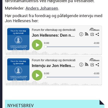
førstea­manu­en­sis ved Høgskolen på Vest­landet.
Møteled­er:
Anders Johansen
.
Hør pod­kast fra fore­drag og påføl­gende inter­vju med
Jon Hellesnes her:
NYHETSBREV