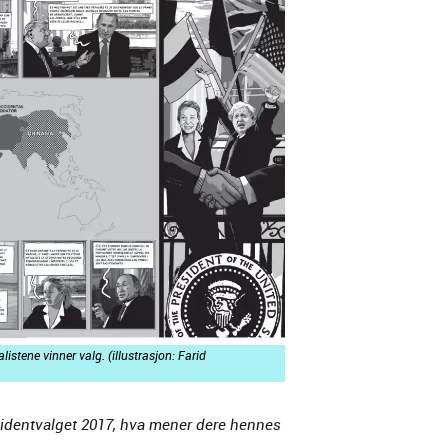
l­is­tene vin­ner valg. (illus­trasjon: Farid
i­dent­val­get 2017, hva men­er dere hennes