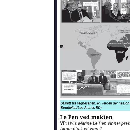
Utsnitt fra teg­ne­se­rien: en ver­den der nasjon­a
Boudjellal/Les Arenes BD).
Le Pen ved makten
VP:
Hvis Marine Le Pen vin­ner pres­
første tiltak vil være?