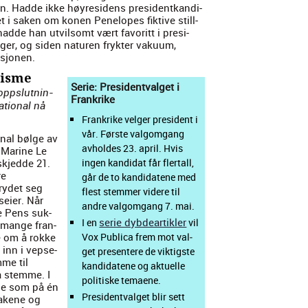
n. Hadde ikke høyres­i­dens pres­i­den­tkan­di­
t i sak­en om konen Penelopes fik­tive still­
hadde han utvil­somt vært favoritt i pres­i­
nger, og siden naturen fryk­ter vaku­um,
sjo­nen.
lisme
Serie: Pres­i­dent­val­get i
opp­slut­nin­
Frankrike
tion­al nå
Frankrike vel­ger pres­i­dent i
vår. Første val­go­m­gang
n­al bølge av
avholdes 23. april. Hvis
m Marine Le
kjed­de 21.
ingen kan­di­dat får fler­tall,
re
går de to kan­di­datene med
ry­det seg
flest stem­mer videre til
seier. Når
andre val­go­m­gang 7. mai.
e Pens suk­
serie dyb­deartik­ler
I en
vil
 mange fran­
e om å rokke
Vox Pub­li­ca frem mot val­
 inn i vepse­
get pre­sen­tere de vik­tig­ste
mme til
kan­di­datene og aktuelle
å stemme. I
poli­tiske temaene.
nne som på én
Pres­i­dent­val­get blir sett
sak­ene og