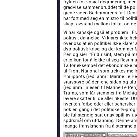
fryk­ten for sosial degrader­ing, me
grad­vise sam­men­brud­det til de poli
giene siden Berlin­murens fall. Den
har ført med seg en mis­tro til poli­t
skapt avs­tand mel­lom folket og de f
Vi har kan­skje også et prob­lem i 
poli­tisk dan­nelse. Vi klar­er ikke hel
over oss at en poli­tik­er ikke klar­er a
dyp poli­tisk krise, og der kom­mer 
Pen og sier: “Er du sint, stem på m
er jo kun for å lokke til seg flest mu
Ta for eksem­pel det økonomiske p
til Front Nation­al som trekkes mel­l
Philip­pots (red. anm.: Marine Le Pens
statsstyre på den ene siden og ultra­l
(red.anm.: niesen til Marine Le Pe
Trump, som får stem­mer fra Michi­g
lavere skat­ter til de aller rikeste.
hverken for­bered­er eller behersker
nok en gang i det poli­tiske tv-pro­
ble full­s­tendig satt ut av spill av 
spørsmål om utdan­ning. Denne amatø
mange fran­skmenn fra å stemme på