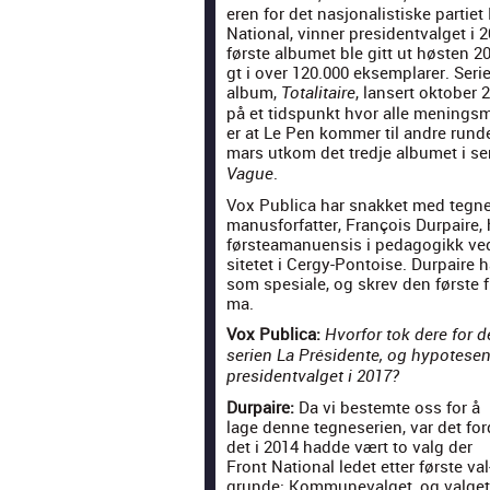
eren for det nasjon­al­is­tiske par­ti­et
Nation­al, vin­ner pres­i­dent­val­get i
første albumet ble gitt ut høsten 20
gt i over 120.000 eksem­plar­er. Ser
album,
, lansert okto­ber
Total­i­taire
på et tid­spunkt hvor alle meningsmå
er at Le Pen kom­mer til andre runde 
mars utkom det tred­je albumet i se
.
Vague
Vox Pub­li­ca har snakket med teg­ne­
manus­for­fat­ter, François Dur­paire, h
førstea­manu­en­sis i ped­a­gogikk ved
sitetet i Cer­gy-Pon­toise. Dur­paire 
som spe­siale, og skrev den første 
ma.
Vox Pub­li­ca:
Hvor­for tok dere for 
serien La Prési­dente, og hypote­se
pres­i­dent­val­get i 2017?
Dur­paire:
Da vi bestemte oss for å
lage denne teg­ne­se­rien, var det for­
det i 2014 hadde vært to valg der
Front Nation­al ledet etter første val
grunde: Kom­muneval­get, og val­get 