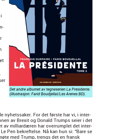
i
m­
e
m
et
-
ser
Det andre albumet av teg­ne­se­rien La Prési­dente.
(illus­trasjon: Farid Boudjellal/Les Arenes BD).
 nyhetssak­er. For det første har vi, i inter­
­nen av Brex­it og Don­ald Trumps seier i det
et av mil­liardæren har over­rum­plet det inter­
 Le Pen bekref­telse. Nå kan hun si: “Bare se
 møte med Trump, trengs det en fran­sk