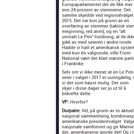
Europa­parla­mentet der de fikk mer
enn 24 pros­ent av stemmene. Det
samme skjed­de ved region­al­val­get 
2015. Det var kun på grunn av en
over­føring av stem­mer (tak­tisk ste
me­givn­ing, red.anm), og en “alt
unntatt Le Pen”-holdning, at de ikk
gikk av med seieren i andre runde.
Hadde vi hatt et amerikan­sk sys­te
med kun én val­grunde, ville Front
Nation­al vært det klart største par­ti­
i Frankrike.
Selv om vi ikke men­er at en Le Pen
seier i val­get i 2017 er uun­ngåelig, 
vi det som høyst mulig. Det som
skjer i disse dager ser jo ut til å
bekrefte dette.
VP:
?
Hvor­for
Dur­paire:
Vel, på grunn av to aktuelle
nasjon­al sam­men­heng, kom­bi­nasjo
amerikanske pres­i­dent­val­get. Val­g
nasjonale sam­fun­net og gir Marine
der, amerikan­erne gjorde det! Og i