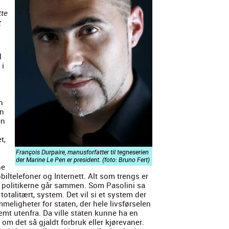
tte
t
l
 i
n
en
en
t,
François Dur­paire, manus­for­fat­ter til teg­ne­se­rien
der Marine Le Pen er pres­i­dent. (foto: Bruno Fert)
ne
l­tele­fon­er og Inter­nett. Alt som trengs er
og poli­tik­erne går sam­men. Som Pasoli­ni sa
total­itært, sys­tem. Det vil si et sys­tem der
me­ligheter for stat­en, der hele livs­førse­len
temt uten­fra. Da ville stat­en kunne ha en
, om det så gjaldt for­bruk eller kjøre­van­er.