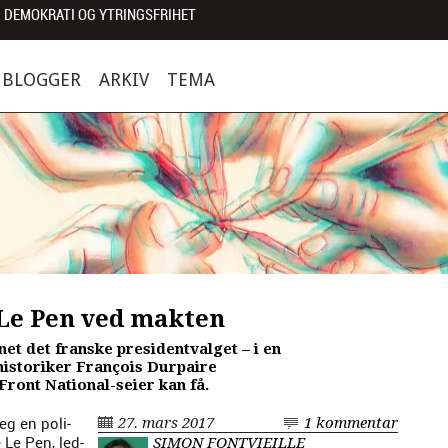
 DEMOKRATI OG YTRINGSFRIHET
BLOGGER
ARKIV
TEMA
Le Pen ved makten
et det franske presidentvalget – i en
historiker François Durpaire
ront National-seier kan få.
seg en poli­
27. mars 2017
1 kommentar
e Le Pen, led­
SIMON FONTVIEILLE