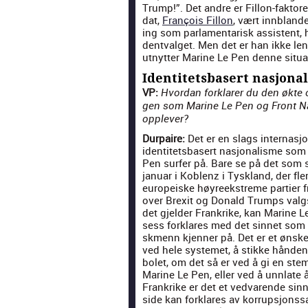
Trump!”. Det andre er Fil­lon-fak­tore
dat,
François Fil­lon
, vært innbland­e
ing som par­la­men­tarisk assis­tent, 
dent­val­get. Men det er han ikke le
utnyt­ter Marine Le Pen denne situ­a
Identitetsbasert nasjona
VP:
Hvor­dan fork­lar­er du den økte 
gen som Marine Le Pen og Front Na
opplever?
Dur­paire:
Det er en slags inter­nasjo
iden­titets­basert nasjon­al­isme so
Pen surfer på. Bare se på det som s
jan­u­ar i Koblenz i Tysk­land, der fle
europeiske høyreek­streme parti­er f
over Brex­it og Don­ald Trumps val­g­
det gjelder Frankrike, kan Marine L
sess fork­lares med det sin­net som
skmenn kjen­ner på. Det er et ønsk
ved hele sys­temet, å stikke hån­den
bo­let, om det så er ved å gi en ste
Marine Le Pen, eller ved å unnlate 
Frankrike er det et ved­varende si
side kan fork­lares av kor­rup­sjon­s