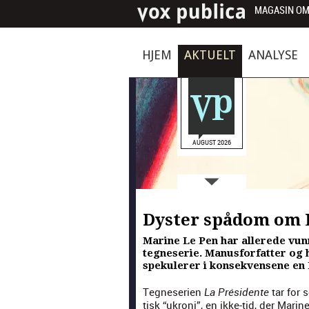
MAGASIN OM
HJEM
AKTUELT
ANALYSE
AUGUST 2026
Dyster spådom om 
Marine Le Pen har allerede vunn
tegneserie. Manusforfatter og 
spekulerer i konsekvensene en F
Teg­ne­se­rien
tar for 
La Prési­dente
tisk “ukro­ni”, en ikke-tid, der Marin