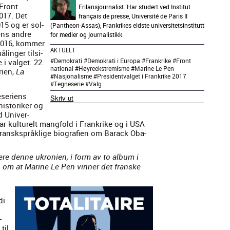
 Front
Frilansjournalist. Har studert ved Institut
 2017. Det
français de presse, Université de Paris II
15 og er sol­
(Pantheon-Assas), Frankrikes eldste universitetsinstitutt
iens andre
for medier og journalistikk.
 2016, kom­mer
AKTUELT
linger tilsi­
#
Demokrati
#
Demokrati i Europa
#
Frankrike
#
Front
i val­get. 22.
national
#
Høyreekstremisme
#
Marine Le Pen
rien,
La
#
Nasjonalisme
#
Presidentvalget i Frankrike 2017
#
Tegneserie
#
Valg
se­riens
Skriv ut
is­torik­er og
 Uni­ver­
har kul­turelt mang­fold i Frankrike og i USA
fran­skspråk­lige biografien om Barack Oba­
dere denne ukro­nien, i form av to album i
n om at Marine Le Pen vin­ner det franske
di
­
til