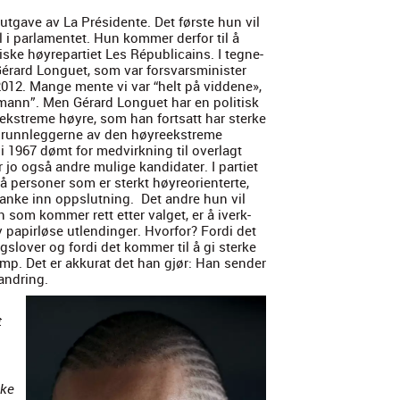
e utgave av La Prési­dente. Det første hun vil
l i par­la­mentet. Hun kom­mer der­for til å
iske høyrepar­ti­et Les Répub­li­cains. I teg­ne­
 Gérard Longuet, som var forsvarsmin­is­ter
2012. Mange mente vi var “helt på vid­dene»,
s­mann”. Men Gérard Longuet har en poli­tisk
 ekstreme høyre, som han fort­satt har sterke
grunn­leg­gerne av den høyreek­streme
i 1967 dømt for med­virkn­ing til over­lagt
jo også andre mulige kan­di­dater. I par­ti­et
å per­son­er som er sterkt høyre­ori­en­terte,
nke inn opp­slut­ning. Det andre hun vil
n som kom­mer rett etter val­get, er å iverk­
v papir­løse utlendinger. Hvor­for? For­di det
­gslover og for­di det kom­mer til å gi sterke
ump. Det er akku­rat det han gjør: Han sender
an­dring.
t
ske