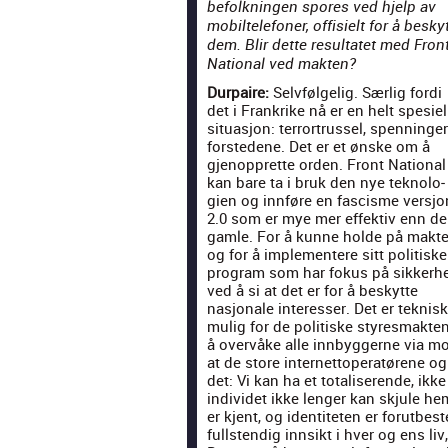
befolknin­gen spores ved hjelp av
mobil­tele­fon­er, off­isielt for å besky
dem. Blir dette resul­tatet med Fron
Nation­al ved mak­ten?
Dur­paire:
Selvføl­gelig. Særlig for­di
det i Frankrike nå er en helt spe­siel
situ­asjon: ter­rortrussel, spen­ninger
forste­dene. Det er et ønske om å
gjenop­prette orden. Front Nation­al
kan bare ta i bruk den nye teknolo­
gien og inn­føre en fas­cisme ver­sjo
2.0 som er mye mer effek­tiv enn d
gam­le. For å kunne holde på mak­t
og for å imple­mentere sitt poli­tiske
pro­gram som har fokus på sikker­he
ved å si at det er for å beskytte
nasjonale inter­ess­er. Det er teknisk
mulig for de poli­tiske styres­mak­te
å overvåke alle innbyg­gerne via mobi
at de store inter­net­t­op­er­atørene 
det: Vi kan ha et totalis­erende, ikke 
indi­videt ikke lenger kan skjule hem­
er kjent, og iden­titeten er forutbes
full­s­tendig innsikt i hver og ens liv