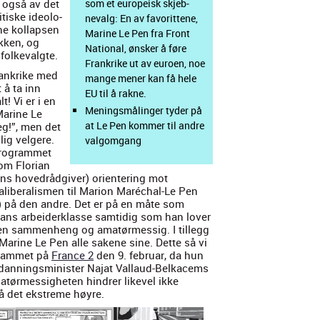
n også av det
som et europeisk skjeb­
­tiske ide­olo­
nevalg: En av favorit­tene,
ne kol­lapsen
Marine Le Pen fra Front
ikken, og
Nation­al, ønsker å føre
olke­val­gte.
Frankrike ut av euroen, noe
Frankrike med
mange men­er kan få hele
t å ta inn
EU til å rakne.
lt! Vi er i en
Meningsmålinger tyder på
Marine Le
at Le Pen kom­mer til andre
eg!”, men det
lig vel­gere.
val­go­m­gang
ro­gram­met
om Flo­ri­an
 hov­e­dråd­giv­er) ori­en­ter­ing mot
­ib­er­al­is­men til Mar­i­on Maréchal-Le Pen
n) på den andre. Det er på en måte som
ans arbei­derk­lasse sam­tidig som han lover
 Uten sam­men­heng og amatørmes­sig. I til­legg
 Marine Le Pen alle sak­ene sine. Dette så vi
gram­met på
France 2
den 9. feb­ru­ar, da hun
utdan­ningsmin­is­ter Najat Val­laud-Belka­cems
rmes­sigheten hin­dr­er likev­el ikke
 det ekstreme høyre.