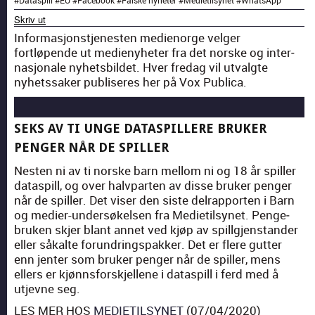
Skriv ut
Infor­masjon­st­jen­esten medienorge vel­ger
fortløpende ut medi­eny­heter fra det norske og inter­
nasjonale nyhets­bildet. Hver fredag vil utval­gte
nyhetssak­er pub­lis­eres her på Vox Pub­li­ca.
SEKS AV TI UNGE DATASPILLERE BRUKER
PENGER NÅR DE SPILLER
Nesten ni av ti norske barn mel­lom ni og 18 år spiller
dataspill, og over halv­parten av disse bruk­er penger
når de spiller. Det vis­er den siste del­rap­porten i Barn
og medi­er-under­søkelsen fra Medi­etil­synet. Penge­
bruken skjer blant annet ved kjøp av spill­gjen­stander
eller såkalte forun­dringspakker. Det er flere gut­ter
enn jen­ter som bruk­er penger når de spiller, mens
ellers er kjønns­forskjel­lene i dataspill i ferd med å
utjevne seg.
LES MER HOS
MEDIETILSYNET
(07/04/2020)