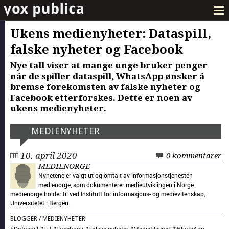
Ukens medienyheter: Dataspill,
falske nyheter og Facebook
Nye tall viser at mange unge bruker penger
når de spiller dataspill, WhatsApp ønsker å
bremse forekomsten av falske nyheter og
Facebook etterforskes. Dette er noen av
ukens medienyheter.
MEDIENYHETER
10. april 2020
0 kommentarer
MEDIENORGE
Nyhetene er valgt ut og omtalt av informasjonstjenesten
medienorge, som dokumenterer medieutviklingen i Norge.
medienorge holder til ved Institutt for informasjons- og medievitenskap,
Universitetet i Bergen.
BLOGGER
/
MEDIENYHETER
#
Dataspill
#
EU
#
Facebook
#
Falske nyheter
#
Medietilsynet
#
WhatsApp