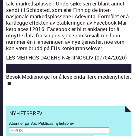
tale marked­splass­er. Under­søkelsen er blant annet
sendt til Schib­st­ed, som eier Finn og de inter­
nasjonale marked­splassene i Adev­in­ta. For­målet er å
kart­legge effek­ten av etab­lerin­gen av Face­book Mar­
ket­places i 2016. Face­book er blitt anklaget for å
utnytte data fra sin posisjon som sosialt medi­um
num­mer én i lanserin­gen av nye tjen­ester, noe som
kan være brudd på EUs konkur­ranselover.
LES MER HOS
DAGENS NÆRINGSLIV
(07/04/2020)
Besøk
Medienorge
for å lese enda flere medi­eny­heter.
NYHETSBREV
Abonner på Vox Publicas nyhetsbrev