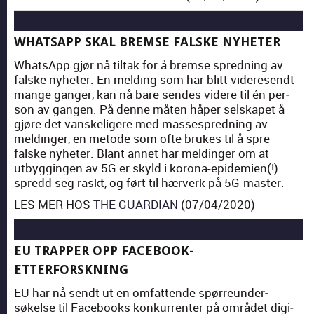
WHATSAPP SKAL BREMSE FALSKE NYHETER
What­sApp gjør nå tiltak for å bremse spred­ning av
falske nyheter. En meld­ing som har blitt videre­sendt
mange ganger, kan nå bare sendes videre til én per­
son av gan­gen. På denne måten håper sel­skapet å
gjøre det vanske­ligere med mass­espred­ning av
meldinger, en metode som ofte brukes til å spre
falske nyheter. Blant annet har meldinger om at
utbyg­gin­gen av 5G er skyld i korona-epi­demien(!)
spredd seg raskt, og ført til hærverk på 5G-mas­ter.
LES MER HOS
THE GUARDIAN
(07/04/2020)
EU TRAPPER OPP FACEBOOK-
ETTERFORSKNING
EU har nå sendt ut en omfat­tende spør­re­un­der­
søkelse til Face­books konkur­renter på området dig­i­