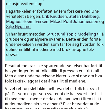
nikasjonsviten­skap.
Fagar­tikke­len er for­fat­tet av fem forskere ved Uni­
ver­sitetet i Bergen:
Erik Knud­sen
,
Ste­fan Dahlberg
,
Mag­nus Hoem Iversen
,
Mikael Poul Johan­nes­son
og
Sil­je Nygaard
.
Vi har brukt meto­den
Struc­tur­al Top­ic Mod­el­ling
til å
grup­pere og analy­sere svarene. Dette er den første
under­søkelsen i ver­den som tar for seg hvor­dan folk
definer­er tillit til medi­ene med bruk av åpne tek­
stsvar.
Resul­tatene fra slike spør­re­un­der­søkelser har ført til
bekym­ringer for at folks tillit til pressen er i fritt fall.
Men disse under­søkelsene klar­er ikke si noe om hva
folk fak­tisk leg­ger i det å ha tillit til medi­ene.
Vi vet rett og slett ikke helt hva det er folk har svart
på. Der­som en per­son svar­er at de har svært lite tillit
til medi­ene – men­er de da at de har svært liten tillit til
at det medi­ene skriv­er er sant? Eller betyr det at de
har svært lite tillit til at medi­ene er objek­tive?