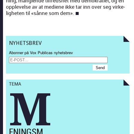
ning, man­glende til­fred­shet med demokrati­et, og en
opplevelse av at medi­ene ikke tar inn over seg virke­
ligheten til «sånne som dem».
NYHETSBREV
Abonner på Vox Publicas nyhetsbrev
TEMA
M
ENINGSM