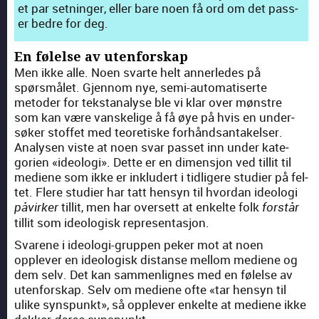
et par set­ninger, eller bare noen få ord om det pass­
er bedre for deg.
En følelse av utenforskap
Men ikke alle. Noen svarte helt annerledes på
spørsmålet. Gjen­nom nye, semi-automa­tis­erte
metoder for tek­st­analyse ble vi klar over møn­stre
som kan være vanske­lige å få øye på hvis en under­
søk­er stof­fet med teo­retiske forhånd­san­takelser.
Analy­sen viste at noen svar pas­set inn under kat­e­
gorien «ide­olo­gi». Dette er en dimen­sjon ved tillit til
medi­ene som ikke er inklud­ert i tidligere studi­er på fel­
tet. Flere studi­er har tatt hen­syn til hvor­dan ide­olo­gi
tillit, men har over­sett at enkelte folk
påvirk­er
forstår
tillit som ide­ol­o­gisk rep­re­sen­tasjon.
Svarene i ide­olo­gi-grup­pen peker mot at noen
opplever en ide­ol­o­gisk dis­tanse mel­lom medi­ene og
dem selv. Det kan sam­men­lignes med en følelse av
uten­forskap. Selv om medi­ene ofte «tar hen­syn til
ulike syn­spunkt», så opplever enkelte at medi­ene ikke