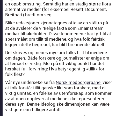
en opp­blom­string. Sam­tidig har en stadig større flo­ra
alter­na­tive medi­er (for eksem­pel Resett, Doc­u­ment,
Bre­it­bart) bredt om seg.
Slike redak­sjon­er kjen­neteg­nes ofte av en stål­tro på
at de avs­lør­er de virke­lige fak­ta som «main­stream
media» tilbake­hold­er. Disse fenomenene har ført til at
spørsmålet om tillit til medi­ene, og hva folk fak­tisk
leg­ger i dette begrepet, har blitt bren­nende aktuelt.
Det skrives og menes mye om folks tillit til medi­ene
om dagen. Både forskere og jour­nal­is­ter er enige om
at temaet er vik­tig. Men på ett vik­tig punkt har det
hers­ket full forvir­ring: Hva betyr egentlig «tillit» for
folk flest?
Vår nye under­søkelse fra
Norsk med­borg­er­pan­el
vis­er
at folk forstår tillit ganske likt som forskere, med et
vik­tig unntak: en følelse av uten­forskap, som kom­mer
av at noen opplever at medi­ene ikke rep­re­sen­ter­er
deres syn. Denne ide­ol­o­giske dimen­sjo­nen kan være
vik­tigere enn tidligere antatt.