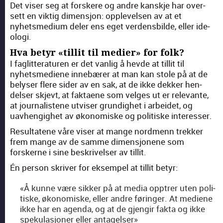
Det vis­er seg at forskere og andre kan­skje har over­
sett en vik­tig dimen­sjon: opplevelsen av at et
nyhetsmedi­um del­er ens eget ver­dens­bilde, eller ide­
olo­gi.
Hva betyr «tillit til medier» for folk?
I faglit­ter­a­turen er det van­lig å hevde at tillit til
nyhetsme­di­ene innebær­er at man kan stole på at de
bel­yser flere sider av en sak, at de ikke dekker hen­
delser skjevt, at fak­taene som velges ut er rel­e­vante,
at jour­nal­is­tene utvis­er grundighet i arbei­det, og
uavhengighet av økonomiske og poli­tiske inter­ess­er.
Resul­tatene våre vis­er at mange nord­menn trekker
frem mange av de samme dimen­sjonene som
forskerne i sine beskriv­elser av tillit.
Én per­son skriv­er for eksem­pel at tillit betyr:
«Å kunne være sikker på at media opp­tr­er uten poli­
tiske, økonomiske, eller andre føringer. At medi­ene
ikke har en agen­da, og at de gjen­gir fak­ta og ikke
speku­lasjon­er eller antagelser»