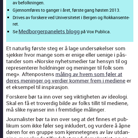
av befolk­nin­gen.
Gjen­nom­fø­res to gan­ger i året, førs­te gang høs­ten 2013.
Dri­ves av fors­ke­re ved Uni­ver­si­te­tet i Ber­gen og Rok­kan­sen­te­
ret.
Med­borg­er­pan­elets blogg
Se
på Vox Pub­li­ca.
Et naturlig første steg er å lage under­søkelser som
sjekker hvor mange som er enige eller uenige i pås­
tander som «Norske nyhetsme­di­er tar hen­syn til og
rep­re­sen­ter­er hold­ninger og meninger til folk som
meg». Aften­postens
måling av hvem som føler at
deres meninger og verdier kom­mer frem i medi­ene
er
et eksem­pel til inspi­rasjon.
Forskere bør ta inn over seg vik­tigheten av ide­olo­gi.
Skal en få et tro­verdig bilde av folks tillit til medi­ene,
må slike nyanser inn i frem­tidi­ge målinger.
Jour­nal­is­ter bør ta inn over seg at det finnes et pub­
likum som ikke føler seg inklud­ert, og vur­dere å åpne
døren for en gruppe som kjen­neteg­nes av lav utdan­