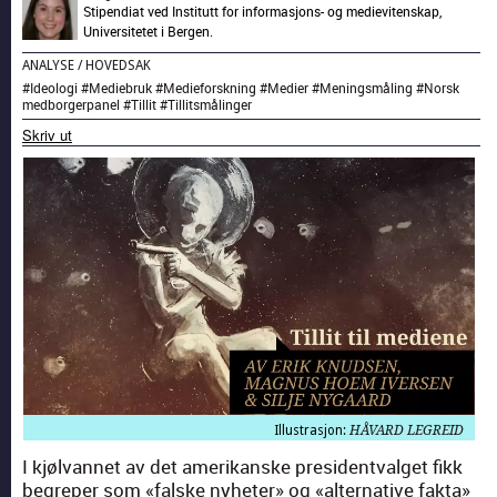
Stipendiat ved Institutt for informasjons- og medievitenskap,
Universitetet i Bergen.
ANALYSE
/
HOVEDSAK
#
Ideologi
#
Mediebruk
#
Medieforskning
#
Medier
#
Meningsmåling
#
Norsk
medborgerpanel
#
Tillit
#
Tillitsmålinger
Skriv ut
Illustrasjon:
HÅVARD LEGREID
I kjøl­van­net av det amerikanske pres­i­dent­val­get fikk
begreper som «falske nyheter» og «alter­na­tive fak­ta»