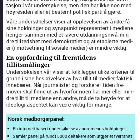
tasjon i vår under­søkelse, men den har ikke noe med
høyres­i­den eller et bestemt poli­tisk par­ti å gjøre.
Våre under­søkelser vis­er at opplevelsen av å ikke få
sine hold­ninger og syn­spunkt rep­re­sen­tert i medi­ene
henger sam­men med et lavere utdan­ningsnivå, min­
dre til­fred­shet med demokrati­et og at etablerte medi­
er (i mot­set­ning til sosiale medi­er) er min­dre vik­tig.
En oppfordring til fremtidens
tillitsmålinger
Under­søkelsen vår vis­er at folk leg­ger ulike kri­terier til
grunn i sine beskriv­elser av hva tillit til medi­er fak­tisk
innebær­er. Når jour­nal­is­ter og forskere i tiden fre­
mover skal finne ut av hvor­for noen har mer eller min­
dre tillit til medi­ene enn andre, må de ta høyde for at
ide­olo­gi-aspek­tet kan være vik­tig for mange.
Norsk med­bor­ger­pa­nel:
En inter­nett­ba­sert under­sø­kel­se av nord­menns hold­nin­ger.
Sam­ler pan­el på rundt 5000 del­ta­ke­re som utgjør et tverr­snitt