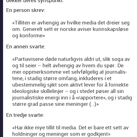
dekker
syn­spunkt.
deres
En per­son skrev:
«Tilliten er avhengig av hvilke media det dreier seg
om. Generelt sett er norske avis­er kunnskap­sløse
og kon­forme»
En annen svarte:
«Par­ti­avisene døde naturligvis aldri ut, slik soga av
og til seier – helt avhengig av hvem du spør. De
mer opp­merk­somme vet selvføl­gelig at jour­nal­is­
tene, i stadig større omfang, inklud­eres i et
ubestem­melig sjikt som aktivt lever for å fornek­te
ide­ol­o­giske skil­lelin­jer – og i stedet pøs­er all sin
jour­nal­is­tiske ener­gi inn i å «rap­portere», og i stadig
større grad passe sine meninger (…)»
En tred­je svarte:
«Har ikke mye tillit til media. Det er bare ett sett av
hold­ninger og meninger som er god­kjent»