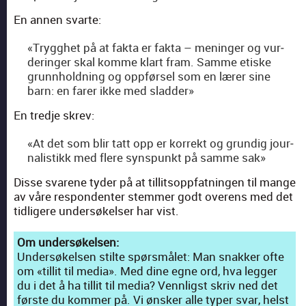
En annen svarte:
«Tryg­ghet på at fak­ta er fak­ta – meninger og vur­
deringer skal komme klart fram. Samme etiske
grunnhold­ning og oppførsel som en lær­er sine
barn: en far­er ikke med slad­der»
En tred­je skrev:
«At det som blir tatt opp er kor­rekt og grundig jour­
nal­is­tikk med flere syn­spunkt på samme sak»
Disse svarene tyder på at tillit­sopp­fat­nin­gen til mange
av våre respon­den­ter stem­mer godt overens med det
tidligere under­søkelser har vist.
Om under­søkelsen
:
Under­søkelsen stilte spørsmålet: Man snakker ofte
om «tillit til media». Med dine egne ord, hva leg­ger
du i det å ha tillit til media? Vennligst skriv ned det
første du kom­mer på. Vi ønsker alle typer svar, helst