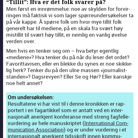
“Tillit”: Hva er det folk svarer på?
Men først en innrøm­melse: noe av skylden for forvir­
rin­gen må fak­tisk vi som lager spør­re­un­der­søkelser ta
på vår kappe. Å spørre folk om hvor mye tillit folk
generelt har til medi­ene, på en skala fra svært høy
mist­il­lit til svært høy tillit, er nem­lig en van­lig øvelse
ver­den over.
Men hvis en tenker seg om – hva betyr egentlig
«medi­ene»? Hva tenker du på når du leser det ordet?
Favorit­tavisen, eller en blekke du synes er noe skikke­
lig herk? Tenker du på den ulne massen «jour­nal­ist­
standen»? Dagsrevyen? Eller Se og Hør? Eller kan­skje
noe helt annet?
Om under­søkelsen:
Resul­tatene vi har vist til i denne kro­nikken er rap­
portert i en fagar­tikkel som er antatt ved en inter­
nasjon­alt anerk­jent kon­fer­anse med streng fagfelle­
vur­der­ing av hele manuskriptet (
Inter­na­tion­al Com­
mu­ni­ca­tion Asso­ci­a­tion
) og er under vur­der­ing i et
inter­nasjon­alt anerk­jent tidsskrift innen kom­mu­