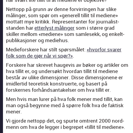
Net­topp på grunn av denne forvir­rin­gen har slike
målinger, som spør om «generell tillit til medi­ene»
mot­tatt mye kri­tikk. Rep­re­sen­tan­ter for jour­nal­ist­
standen har
etterlyst målinger
som i større grad
skiller mel­lom «medi­ene» som sam­le­sekk, og enkelt­
pub­likasjon­er og mediehus.
Medieforskere har stilt spørsmålet:
«hvor­for svar­er
folk som de gjør når vi spør?»
.
Forskere har skrevet haugevis av bøk­er og artik­ler om
hva tillit er, og under­søkt hvor­dan tillit til medi­ene
består av ulike dimen­sjon­er. Disse dimen­sjonene er
imi­dler­tid teo­retisk kon­struerte, og basert på
forskernes forhånd­san­takelser om hva tillit er.
Men hvis man lur­er på hva folk men­er med tillit, kan
man også beg­ynne med å spørre folk hva de fak­tisk
men­er.
Vi gjorde net­topp det, og spurte omtrent 2000 nord­
menn om hva de leg­ger i begrepet «tillit til medi­ene».