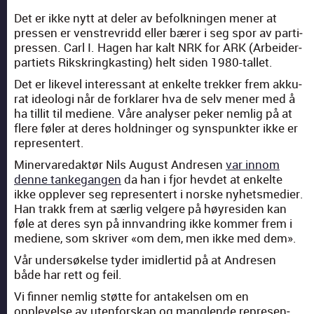
Det er ikke nytt at del­er av befolknin­gen men­er at
pressen er ven­strevridd eller bær­er i seg spor av par­ti­
pressen. Carl I. Hagen har kalt NRK for ARK (Arbei­der­
par­ti­ets Rik­skringkast­ing) helt siden 1980-tal­let.
Det er likev­el inter­es­sant at enkelte trekker frem akku­
rat ide­olo­gi når de fork­lar­er hva de selv men­er med å
ha tillit til medi­ene. Våre analyser peker nem­lig på at
flere føler at deres hold­ninger og syn­spunk­ter ikke er
rep­re­sen­tert.
Min­er­varedak­tør Nils August Andresen
var innom
denne tankegan­gen
da han i fjor hevdet at enkelte
ikke opplever seg rep­re­sen­tert i norske nyhetsme­di­er.
Han trakk frem at særlig vel­gere på høyres­i­den kan
føle at deres syn på innvan­dring ikke kom­mer frem i
medi­ene, som skriv­er «om dem, men ikke med dem».
Vår under­søkelse tyder imi­dler­tid på at Andresen
både har rett og feil.
Vi finner nem­lig støtte for antakelsen om en
opplevelse av uten­forskap og man­glende rep­re­sen­