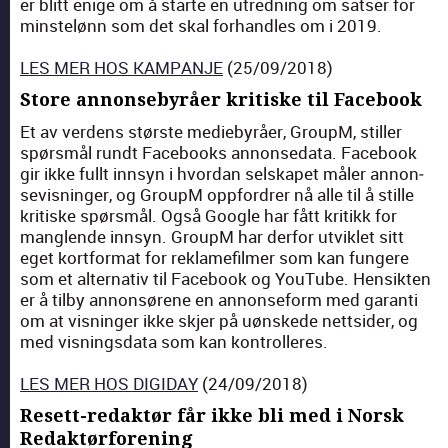
er blitt enige om å starte en utred­ning om satser for
min­stelønn som det skal forhan­dles om i 2019.
LES MER HOS KAMPANJE
(25/09/2018)
Store annonsebyråer kritiske til Facebook
Et av ver­dens største mediebyråer, GroupM, stiller
spørsmål rundt Face­books annonse­da­ta. Face­book
gir ikke fullt innsyn i hvor­dan sel­skapet måler annon­
se­vis­ninger, og GroupM opp­for­dr­er nå alle til å stille
kri­tiske spørsmål. Også Google har fått kri­tikk for
man­glende innsyn. GroupM har der­for utviklet sitt
eget kort­for­mat for reklame­filmer som kan fun­gere
som et alter­na­tiv til Face­book og YouTube. Hen­sik­ten
er å til­by annon­sørene en annon­se­form med garan­ti
om at vis­ninger ikke skjer på uønskede nettsider, og
med vis­nings­da­ta som kan kon­trolleres.
LES MER HOS DIGIDAY
(24/09/2018)
Resett-redaktør får ikke bli med i Norsk
Redaktørforening