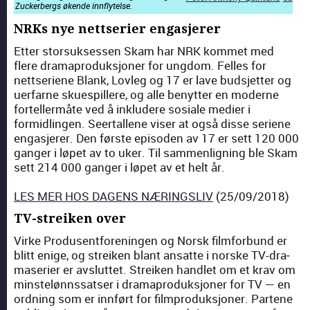
Zucker­bergs økende inn­fly­telse.
NRKs nye nettserier engasjerer
Etter stor­suk­sessen Skam har NRK kom­met med
flere dramapro­duk­sjon­er for ung­dom. Felles for
nettse­riene Blank, Lov­leg og 17 er lave bud­sjet­ter og
uer­farne skue­spillere, og alle benyt­ter en mod­erne
forteller­måte ved å inklud­ere sosiale medi­er i
formidlin­gen. Seer­tal­lene vis­er at også disse seriene
engas­jer­er. Den første episo­den av 17 er sett 120 000
ganger i løpet av to uker. Til sam­men­lign­ing ble Skam
sett 214 000 ganger i løpet av et helt år.
LES MER HOS DAGENS NÆRINGSLIV
(25/09/2018)
TV-streiken over
Virke Pro­dusent­forenin­gen og Norsk film­for­bund er
blitt enige, og streiken blant ansat­te i norske TV-dra­
maserier er avs­lut­tet. Streiken han­dlet om et krav om
min­stelønnssatser i dramapro­duk­sjon­er for TV — en
ord­ning som er inn­ført for film­pro­duk­sjon­er. Partene