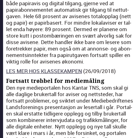
både papi­ravis og dig­i­tal til­gang, gjerne ved at
papirabon­nementet automa­tisk gir til­gang til net­tut­
gaven. Hele 68 pros­ent av avisenes totalop­plag (nett
og papir) er papir­basert. For min­dre lokalavis­er er tal­
let enda høyere: 89 pros­ent. Dermed er planene om
store kutt i pos­tombærin­gen en svært alvorlig sak for
disse avisene. Dette han­dler ikke bare om lesere som
fore­trekker papir, men også om at annonse- og abon­
nementsin­ntek­ter fra papirut­gaven fort­satt spiller en
vik­tig rolle for avisenes økono­mi.
LES MER HOS KLASSEKAMPEN
(26/09/2018)
Fortsatt trøbbel for mediemåling
Den nye mediepor­tal­en hos Kan­tar TNS, som skal gi
alle daglige bruk­er­tall for avis­er og nettst­ed­er, har
fort­satt prob­le­mer, og svik­tet under Mediebedriftenes
Lands­foren­ings pre­sen­tasjon av leser­tall i går. Por­tal­
en skal erstat­te tidligere opp­legg og til­by bruk­er­tall
som kom­biner­er inter­vju­da­ta og trafikkmålinger, for
alle dig­i­tale enheter. Nytt opp­legg og nye tall skulle
vært klare i mars i år, men ble forsin­ket, og por­tal­en