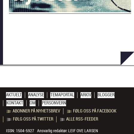
AKTUELT
ANALYSE
TEMAPORTAL
ARKIV
BLOGGER
KONTAKT
OM
PERSONVERN
ABONNER PÅ NYHETSBREV
FØLG OSS PÅ FACEBOOK
FØLG OSS PÅ TWITTER
ALLE RSS-FEEDER
ISSN: 1504-5927
Ansvarlig redaktør:
LEIF OVE LARSEN