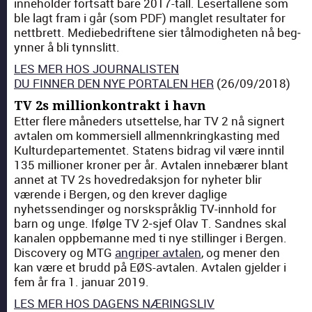
innehold­er fort­satt bare 2017-tall. Leser­tal­lene som
ble lagt fram i går (som PDF) man­glet resul­tater for
net­tbrett. Mediebedriftene sier tålmodigheten nå beg­
yn­ner å bli tynnslitt.
LES MER HOS JOURNALISTEN
DU FINNER DEN NYE PORTALEN HER
(26/09/2018)
TV 2s millionkontrakt i havn
Etter flere måned­ers utset­telse, har TV 2 nå sign­ert
avtal­en om kom­mer­siell all­mennkringkast­ing med
Kul­tur­de­parte­mentet. Statens bidrag vil være inntil
135 mil­lion­er kro­ner per år. Avtal­en innebær­er blant
annet at TV 2s hov­e­dredak­sjon for nyheter blir
værende i Bergen, og den krev­er daglige
nyhetssendinger og norskspråk­lig TV-innhold for
barn og unge. Ifølge TV 2‑sjef Olav T. Sandnes skal
kanalen oppbe­manne med ti nye still­inger i Bergen.
Dis­cov­ery og MTG
angriper avtal­en
, og men­er den
kan være et brudd på EØS-avtal­en. Avtal­en gjelder i
fem år fra 1. jan­u­ar 2019.
LES MER HOS DAGENS NÆRINGSLIV