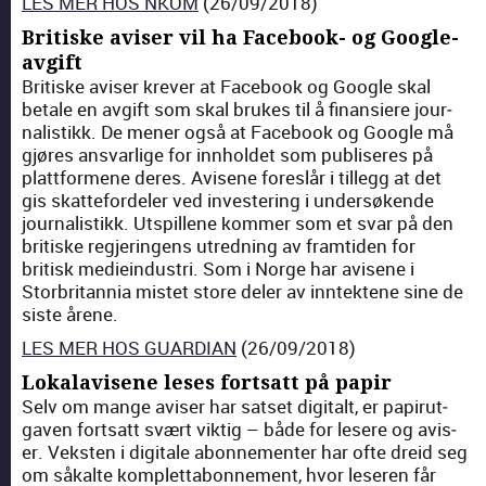
LES MER HOS NKOM
(26/09/2018)
Britiske aviser vil ha Facebook- og Google-
avgift
Britiske avis­er krev­er at Face­book og Google skal
betale en avgift som skal brukes til å finan­siere jour­
nal­is­tikk. De men­er også at Face­book og Google må
gjøres ans­varlige for innhold­et som pub­lis­eres på
plat­tformene deres. Avisene fores­lår i til­legg at det
gis skat­te­fordel­er ved invester­ing i under­søk­ende
jour­nal­is­tikk. Utspil­lene kom­mer som et svar på den
britiske reg­jerin­gens utred­ning av framti­den for
britisk mediein­dus­tri. Som i Norge har avisene i
Storbri­tan­nia mis­tet store del­er av inntek­tene sine de
siste årene.
LES MER HOS GUARDIAN
(26/09/2018)
Lokalavisene leses fortsatt på papir
Selv om mange avis­er har sat­set dig­i­talt, er papirut­
gaven fort­satt svært vik­tig – både for lesere og avis­
er. Vek­sten i dig­i­tale abon­nementer har ofte dreid seg
om såkalte kom­plet­tabon­nement, hvor leseren får