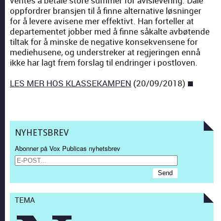
ventes å betale store sum­mer for avislev­er­ing. Dale
opp­for­dr­er bran­sjen til å finne alter­na­tive løs­ninger
for å levere avisene mer effek­tivt. Han forteller at
departe­mentet job­ber med å finne såkalte avbø­tende
tiltak for å minske de neg­a­tive kon­sekvensene for
mediehusene, og under­strek­er at reg­jerin­gen ennå
ikke har lagt frem forslag til endringer i post­loven.
LES MER HOS KLASSEKAMPEN
(20/09/2018)
NYHETSBREV
Abonner på Vox Publicas nyhetsbrev
TEMA