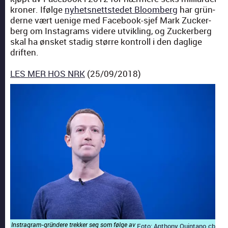
kro­ner. Ifølge
nyhet­snettst­edet Bloomberg
har grün­
derne vært uenige med Face­book-sjef Mark Zucker­
berg om Insta­grams videre utvikling, og Zucker­berg
skal ha øns­ket stadig større kon­troll i den daglige
driften.
LES MER HOS NRK
(25/09/2018)
Instra­gram-grün­dere trekker seg som følge av
Foto:
Antho­ny Quin­tano
cb