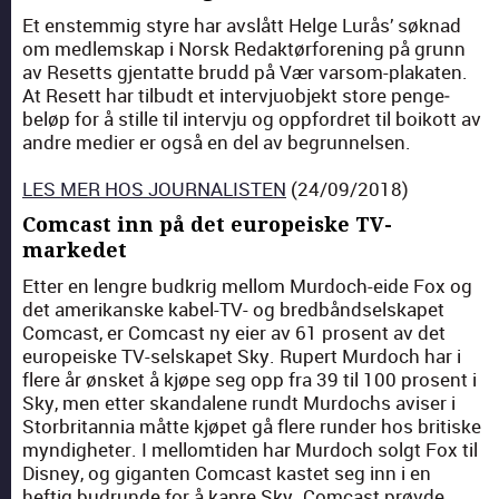
Et enstem­mig styre har avs­lått Helge Lurås’ søk­nad
om medlem­skap i Norsk Redak­tør­foren­ing på grunn
av Resetts gjen­tat­te brudd på Vær var­som-plakat­en.
At Resett har tilbudt et inter­vjuob­jekt store penge­
beløp for å stille til inter­vju og opp­for­dret til boikott av
andre medi­er er også en del av begrun­nelsen.
LES MER HOS JOURNALISTEN
(24/09/2018)
Comcast inn på det europeiske TV-
markedet
Etter en lengre bud­krig mel­lom Mur­doch-eide Fox og
det amerikanske kabel-TV- og bred­bånd­sel­skapet
Com­cast, er Com­cast ny eier av 61 pros­ent av det
europeiske TV-sel­skapet Sky. Rupert Mur­doch har i
flere år øns­ket å kjøpe seg opp fra 39 til 100 pros­ent i
Sky, men etter skan­da­lene rundt Mur­dochs avis­er i
Storbri­tan­nia måtte kjøpet gå flere run­der hos britiske
myn­digheter. I mel­lomti­den har Mur­doch sol­gt Fox til
Dis­ney, og gigan­ten Com­cast kastet seg inn i en
heftig budrunde for å kapre Sky. Com­cast prøvde