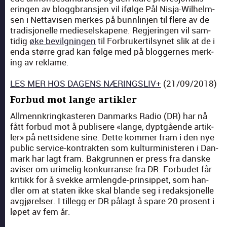
erin­gen av blog­g­bran­sjen vil ifølge Pål Nis­ja-Wil­helm­
sen i Net­tavisen merkes på bunnlin­jen til flere av de
tradis­jonelle mediesel­skapene. Reg­jerin­gen vil sam­
tidig
øke bevil­gnin­gen
til For­bruk­er­til­synet slik at de i
enda større grad kan følge med på blog­gernes merk­
ing av reklame.
LES MER HOS DAGENS NÆRINGSLIV+
(21/09/2018)
Forbud mot lange artikler
All­mennkringkasteren Dan­marks Radio (DR) har nå
fått for­bud mot å pub­lis­ere «lange, dypt­gående artik­
ler» på nettsi­dene sine. Dette kom­mer fram i den nye
pub­lic ser­vice-kon­trak­ten som kul­tur­min­is­teren i Dan­
mark har lagt fram. Bak­grun­nen er press fra danske
avis­er om urimelig konkur­ranse fra DR. For­budet får
kri­tikk for å svekke arm­lengde-prin­sip­pet, som han­
dler om at stat­en ikke skal blande seg i redak­sjonelle
avgjørelser. I til­legg er DR pålagt å spare 20 pros­ent i
løpet av fem år.