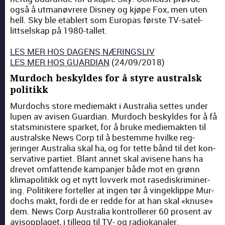
også å utmanøvrere Dis­ney og kjøpe Fox, men uten
hell. Sky ble etablert som Europas første TV-satel­
littsel­skap på 1980-tal­let.
LES MER HOS DAGENS NÆRINGSLIV
LES MER HOS GUARDIAN
(24/09/2018)
Murdoch beskyldes for å styre australsk
politikk
Mur­dochs store mediemakt i Aus­tralia settes under
lupen av avisen Guardian. Mur­doch beskyldes for å få
statsmin­is­tere spar­ket, for å bruke mediemak­ten til
aus­tralske News Corp til å bestemme hvilke reg­
jeringer Aus­tralia skal ha, og for tette bånd til det kon­
ser­v­a­tive par­ti­et. Blant annet skal avisene hans ha
drevet omfat­tende kam­pan­jer både mot en grønn
klimapoli­tikk og et nytt lovverk mot rasediskrim­iner­
ing. Poli­tikere forteller at ingen tør å vingek­lippe Mur­
dochs makt, for­di de er red­de for at han skal «knuse»
dem. News Corp Aus­tralia kon­trollerer 60 pros­ent av
avi­sop­plaget, i til­legg til TV- og radiokanaler.