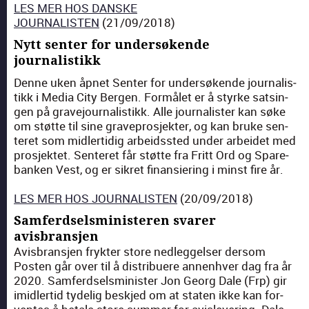
LES MER HOS DANSKE
JOURNALISTEN
(21/09/2018)
Nytt senter for undersøkende
journalistikk
Denne uken åpnet Sen­ter for under­søk­ende jour­nal­is­
tikk i Media City Bergen. For­målet er å styrke satsin­
gen på grave­jour­nal­is­tikk. Alle jour­nal­is­ter kan søke
om støtte til sine grave­pros­jek­ter, og kan bruke sen­
teret som midler­tidig arbei­dsst­ed under arbei­det med
pros­jek­tet. Sen­teret får støtte fra Fritt Ord og Spare­
banken Vest, og er sikret finan­sier­ing i minst fire år.
LES MER HOS JOURNALISTEN
(20/09/2018)
Samferdselsministeren svarer
avisbransjen
Avis­bran­sjen fryk­ter store ned­leggelser der­som
Posten går over til å dis­tribuere annen­hver dag fra år
2020. Sam­ferd­selsmin­is­ter Jon Georg Dale (Frp) gir
imi­dler­tid tydelig beskjed om at stat­en ikke kan for­