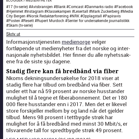
BLOGGER
/
MEDIENYHETER
#
17 (tv-serie)
#
Avisbransjen
#
Blank
#
Comcast
#
Danmarks radio
#
Facebook
#
Hjemmet
#
Instagram
#
Klassekampen
#
Lesertall
#
Mark Zuckerberg
#
Media
City Bergen
#
Norsk Redaktørforening
#
NRK
#
Opplagstall
#
Papiravis
#
Posten
#
Resett
#
Rupert Murdoch
#
Senter for undersøkende journalistikk
#
Skam (tv-serie)
Skriv ut
Infor­masjon­st­jen­esten
medienorge
vel­ger
fortløpende ut medi­eny­heter fra det norske og inter­
nasjonale nyhets­bildet. Her finner du alle nyhetssak­
ene fra de siste sju dagene.
Stadig flere kan få bredbånd via fiber
Nkoms dekn­ing­sun­der­søkelse for 2018 vis­er at
stadig flere har tilbud om bred­bånd via fiber. Sett
under ett har nå 59 pros­ent av norske hus­stander
mulighet til å teg­ne et fib­er­abon­nement. Det er 180
000 flere hus­stander enn i 2017. Men det er likev­el
store forskjeller mel­lom by og land når det gjelder
tilbud. Mens 98 pros­ent i tet­tbygde strøk har
mulighet for å få bred­bånd med minst 30 Mbit/s, er
tilsvarende tall for spredt­bygde strøk 49 pros­ent.