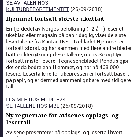
SE AVTALEN HOS
KULTURDEPARTEMENTET
(26/09/2018)
Hjemmet fortsatt største ukeblad
En fjerd­edel av Norges befolkn­ing (12 år+) leser et
uke­blad eller mag­a­sin på papir daglig, vis­er de siste
leser­tal­lene fra Kan­tar TNS. Uke­bladet Hjem­met er
fort­satt størst, og har sam­men med flere andre blad­er
hatt en liten økn­ing i leser­tal­lene, mens Se og Hør
fort­satt mis­ter lesere. Teg­ne­seriebladet Pon­dus gjør
det enda bedre enn Hjem­met, og har nå 468 000
lesere. Leser­tal­lene for uke­pressen er fort­satt basert
på papir, og er dermed sam­men­lign­bare med tidligere
tall.
LES MER HOS MEDIER24
SE TALLENE HOS MBL
(25/09/2018)
Ny regnemåte for avisenes opplags- og
lesertall
Avisene pre­sen­ter­er nå opplags- og leser­tall hvert