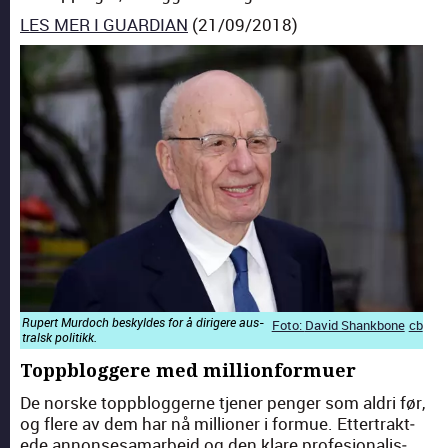
LES MER I GUARDIAN
(21/09/2018)
Rupert Mur­doch beskyldes for å dirigere aus­
Foto:
David Shankbone
cb
tral­sk poli­tikk.
Toppbloggere med millionformuer
De norske topp­blog­gerne tjen­er penger som aldri før,
og flere av dem har nå mil­lion­er i for­mue. Etter­trak­t­
ede annons­esamar­beid og den klare pro­fesjon­alis­