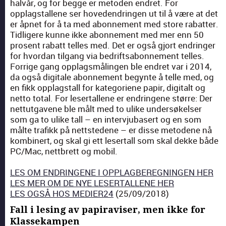
halvår, og for begge er meto­den endret. For
opplagstal­lene ser hov­e­den­drin­gen ut til å være at det
er åpnet for å ta med abon­nement med store rabat­ter.
Tidligere kunne ikke abon­nement med mer enn 50
pros­ent rabatt telles med. Det er også gjort endringer
for hvor­dan til­gang via bedriftsabon­nement telles.
For­rige gang opplagsmålin­gen ble endret var i 2014,
da også dig­i­tale abon­nement beg­y­nte å telle med, og
en fikk opplagstall for kat­e­goriene papir, dig­i­talt og
net­to total. For leser­tal­lene er endrin­gene større: Der
net­tut­gavene ble målt med to ulike under­søkelser
som ga to ulike tall – en inter­vjubasert og en som
målte trafikk på nettst­e­dene – er disse meto­dene nå
kom­bin­ert, og skal gi ett leser­tall som skal dekke både
PC/Mac, net­tbrett og mobil.
LES OM ENDRINGENE I OPPLAGBEREGNINGEN HER
LES MER OM DE NYE LESERTALLENE HER
LES OGSÅ HOS MEDIER24
(25/09/2018)
Fall i lesing av papiraviser, men ikke for
Klassekampen