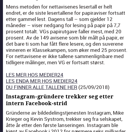
Mens meto­den for net­tavisenes leser­tall er helt
endret, er de siste leser­tal­lene for papi­ravis­er fort­satt
etter gam­mel lest. Dagens tall – som gjelder 12
måned­er – vis­er nedgang for lesing på papir på 7,7
pros­ent totalt. VGs papirut­gave fall­er mest, med 20
pros­ent. Av de 149 avisene som blir målt på papir, er
det bare ti som har fått flere lesere, og den suverene
vin­neren er Klassekam­p­en, som øker med 25 pros­ent.
For net­tavisene er ikke tal­lene sam­men­lign­bare med
tidligere målinger, men VG er fort­satt størst.
LES MER HOS MEDIER24
LES ENDA MER HOS MEDIER24
DU FINNER ALLE TALLENE HER
(25/09/2018)
Instagram-gründere trekker seg etter
intern Facebook-strid
Grün­derne av bild­edel­ingst­jen­esten Insta­gram, Mike
Krieger og Kevin Sys­trom, trekker seg fra sel­skapet,
åtte år etter den første lanserin­gen. Insta­gram ble
kjøpt av Face­book i 2012 for nærmere seks mil­liarder