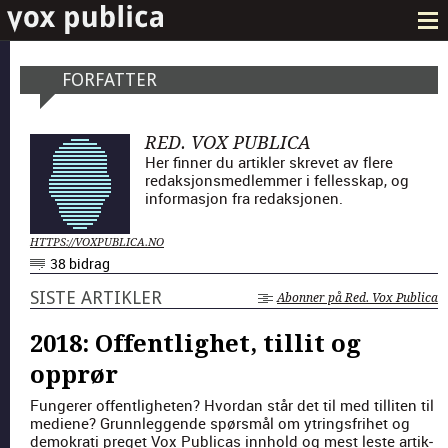
FORFATTER
RED. VOX PUBLICA
Her finner du artikler skrevet av flere
redaksjonsmedlemmer i fellesskap, og
informasjon fra redaksjonen.
HTTPS://VOXPUBLICA.NO
38 bidrag
SISTE ARTIKLER
Abonner på Red. Vox Publica
2018: Offentlighet, tillit og
opprør
Fun­ger­er offent­ligheten? Hvor­dan står det til med tilliten til
medi­ene? Grunn­leggende spørsmål om ytrings­fri­het og
demokrati preget Vox Pub­li­cas innhold og mest leste artik­