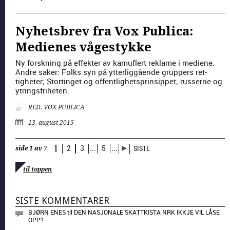
Nyhetsbrev fra Vox Publica:
Medienes vågestykke
Ny forskn­ing på effek­ter av kamu­flert reklame i medi­ene.
Andre sak­er: Folks syn på ytterlig­gående grup­pers ret­
tigheter; Stortinget og offent­lighet­sprin­sip­pet; russerne og
ytrings­fri­heten.
RED. VOX PUBLICA
13. august 2015
1
2
3
...
5
...
SISTE
side 1 av 7
til toppen
SISTE KOMMENTARER
BJØRN ENES
til
DEN NASJONALE SKATTKISTA NRK IKKJE VIL LÅSE
OPP?