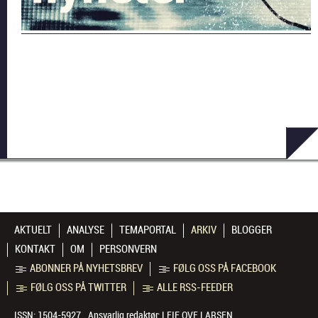
AKTUELT
ANALYSE
TEMAPORTAL
ARKIV
BLOGGER
KONTAKT
OM
PERSONVERN
ABONNER PÅ NYHETSBREV
FØLG OSS PÅ FACEBOOK
FØLG OSS PÅ TWITTER
ALLE RSS-FEEDER
ISSN: 1504-5927
Ansvarlig redaktør:
LEIF OVE LARSEN