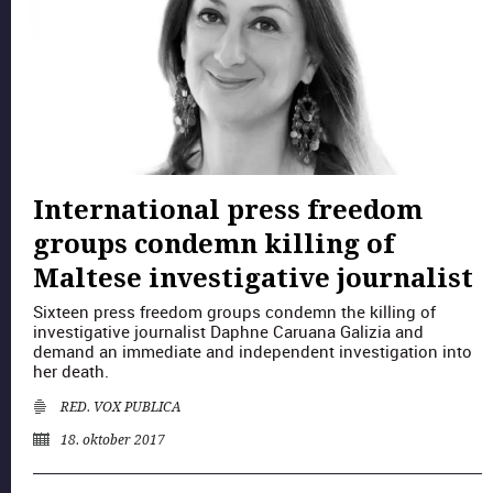
International press freedom
groups condemn killing of
Maltese investigative journalist
Six­teen press free­dom groups con­demn the killing of
inves­tiga­tive jour­nal­ist Daphne Caru­a­na Gal­izia and
demand an imme­di­ate and inde­pen­dent inves­ti­ga­tion into
her death.
RED. VOX PUBLICA
18. oktober 2017