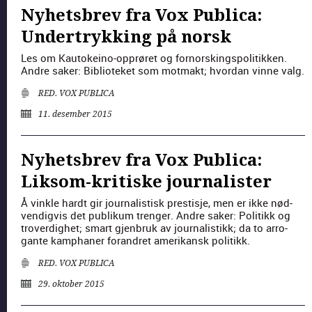
Nyhetsbrev fra Vox Publica:
Undertrykking på norsk
Les om Kau­tokeino-opprøret og fornorsk­ingspoli­tikken.
Andre sak­er: Bib­lioteket som mot­makt; hvor­dan vinne valg.
RED. VOX PUBLICA
11. desember 2015
Nyhetsbrev fra Vox Publica:
Liksom-kritiske journalister
Å vin­kle hardt gir jour­nal­is­tisk prestis­je, men er ikke nød­
vendigvis det pub­likum trenger. Andre sak­er: Poli­tikk og
tro­verdighet; smart gjen­bruk av jour­nal­is­tikk; da to arro­
gante kam­phan­er foran­dret amerikan­sk poli­tikk.
RED. VOX PUBLICA
29. oktober 2015