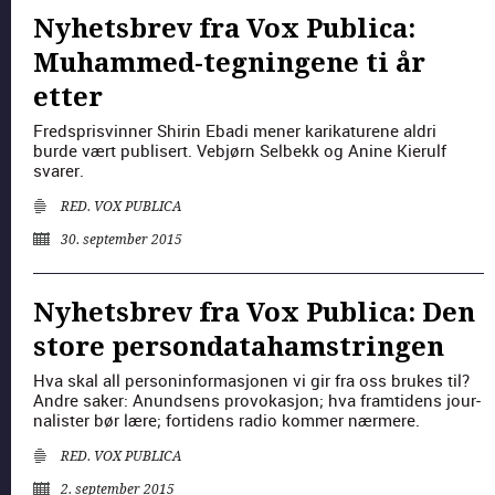
Nyhetsbrev fra Vox Publica:
Muhammed-tegningene ti år
etter
Fred­sprisvin­ner Shirin Eba­di men­er karika­turene aldri
burde vært pub­lis­ert. Veb­jørn Sel­bekk og Anine Kierulf
svar­er.
RED. VOX PUBLICA
30. september 2015
Nyhetsbrev fra Vox Publica: Den
store persondatahamstringen
Hva skal all per­son­in­for­masjo­nen vi gir fra oss brukes til?
Andre sak­er: Anund­sens pro­vokasjon; hva framti­dens jour­
nal­is­ter bør lære; for­tidens radio kom­mer nærmere.
RED. VOX PUBLICA
2. september 2015