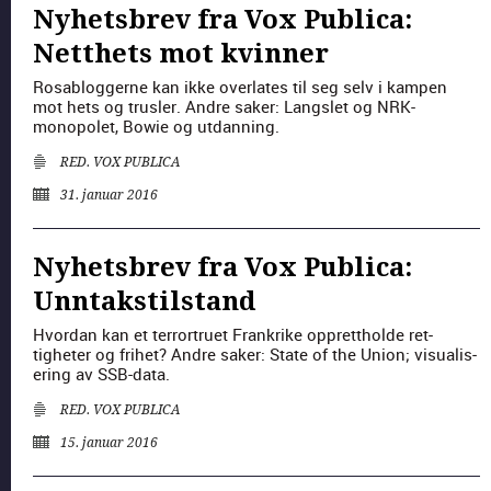
Nyhetsbrev fra Vox Publica:
Netthets mot kvinner
Ros­ablog­gerne kan ikke over­lates til seg selv i kam­p­en
mot hets og trusler. Andre sak­er: Langslet og NRK-
monopo­let, Bowie og utdan­ning.
RED. VOX PUBLICA
31. januar 2016
Nyhetsbrev fra Vox Publica:
Unntakstilstand
Hvor­dan kan et ter­rortruet Frankrike oppret­tholde ret­
tigheter og fri­het? Andre sak­er: State of the Union; visu­alis­
er­ing av SSB-data.
RED. VOX PUBLICA
15. januar 2016