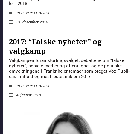
ler i 2018.
RED. VOX PUBLICA
31. desember 2018
2017: “Falske nyheter” og
valgkamp
Val­gkam­p­en foran stort­ingsval­get, debat­tene om “falske
nyheter”, sosiale medi­er og offent­lighet og de poli­tiske
omvelt­nin­gene i Frankrike er temaer som preget Vox Pub­li­
cas innhold og mest leste artik­ler i 2017.
RED. VOX PUBLICA
4. januar 2018