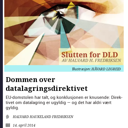
Illustrasjon:
HÅVARD LEGREID
Dommen over
datalagringsdirektivet
EU-dom­stolen har talt, og kon­klusjo­nen er knusende: Direk­
tivet om data­la­gring er ugyldig — og det har aldri vært
gyldig.
HALVARD HAUKELAND FREDRIKSEN
14. april 2014