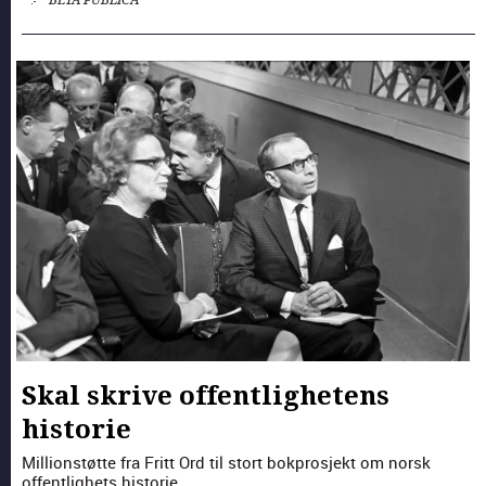
BETA PUBLICA
Skal skrive offentlighetens
historie
Mil­lion­støtte fra Fritt Ord til stort bokpros­jekt om norsk
offent­lighets his­to­rie.