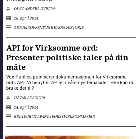
OLAV ANDERS ØVREBØ
28. april 2014
AKTUELT
OFFENTLIG­HETENS HISTORIE
API for Virksomme ord:
Presenter politiske taler på din
måte
Vox Pub­li­ca pub­lis­er­er doku­men­tasjo­nen for Virk­somme
ords API. Vi benyt­ter API-et i våre nye temasider. Hva kan du
bruke det til?
HÅVAR SKAUGEN
24. april 2014
BETA PUBLICA
FAKTA FØRST
VIRKSOMME ORD