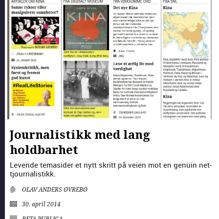
Journalistikk med lang
holdbarhet
Lev­ende temasider et nytt skritt på veien mot en gen­uin net­
tjour­nal­is­tikk.
OLAV ANDERS ØVREBØ
30. april 2014