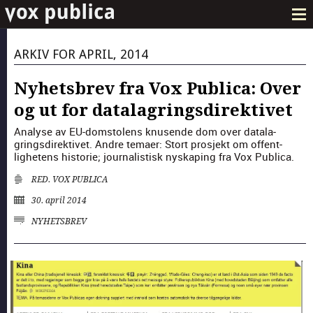
ARKIV FOR APRIL, 2014
Nyhetsbrev fra Vox Publica: Over
og ut for datalagringsdirektivet
Analyse av EU-dom­stolens knusende dom over data­la­
grings­di­rek­tivet. Andre temaer: Stort pros­jekt om offent­
lighetens his­to­rie; jour­nal­is­tisk nyskap­ing fra Vox Pub­li­ca.
RED. VOX PUBLICA
30. april 2014
NYHETSBREV