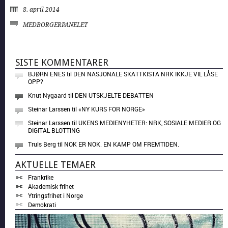
8. april 2014
MEDBORGER­PANELET
SISTE KOMMENTARER
BJØRN ENES
til
DEN NASJONALE SKATTKISTA NRK IKKJE VIL LÅSE
OPP?
Knut Nygaard
til
DEN UTSKJELTE DEBATTEN
Steinar Larssen
til
«NY KURS FOR NORGE»
Steinar Larssen
til
UKENS MEDIENYHETER: NRK, SOSIALE MEDIER OG
DIGITAL BLOTTING
Truls Berg
til
NOK ER NOK. EN KAMP OM FREMTIDEN.
AKTUELLE TEMAER
Frankrike
Akademisk frihet
Ytringsfrihet i Norge
Demokrati