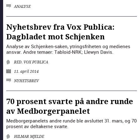
ANALYSE
Nyhetsbrev fra Vox Publica:
Dagbladet mot Schjenken
Analyse av Schjenken-sak­en, ytrings­fri­heten og medi­enes
ans­var. Andre temaer: Tabloid-NRK; Llewyn Davis.
RED. VOX PUBLICA
11. april 2014
NYHETSBREV
70 prosent svarte på andre runde
av Medborgerpanelet
Med­borg­er­pan­elets andre runde ble avs­lut­tet 31. mars, og 70
pros­ent av deltak­erne svarte.
HILMAR MJELDE