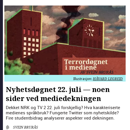
Illustrasjon:
HÅVARD LEGREID
Nyhetsdøgnet 22. juli — noen
sider ved mediedekningen
Dekket NRK og TV 2 22. juli forskjel­lig? Hva karak­teris­erte
medi­enes språk­bruk? Fungerte Twit­ter som nyhet­skilde?
Fire stu­dent­bidrag analy­ser­er aspek­ter ved deknin­gen.
SVEIN BRURÅS