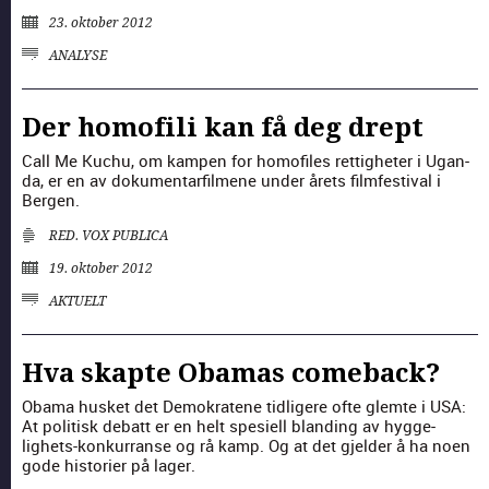
23. oktober 2012
ANALYSE
Der homofili kan få deg drept
Call Me Kuchu, om kam­p­en for homofiles ret­tigheter i Ugan­
da, er en av doku­men­tarfilmene under årets film­fes­ti­val i
Bergen.
RED. VOX PUBLICA
19. oktober 2012
AKTUELT
Hva skapte Obamas comeback?
Oba­ma hus­ket det Demokratene tidligere ofte glemte i USA:
At poli­tisk debatt er en helt spe­siell bland­ing av hygge­
lighets-konkur­ranse og rå kamp. Og at det gjelder å ha noen
gode his­to­ri­er på lager.