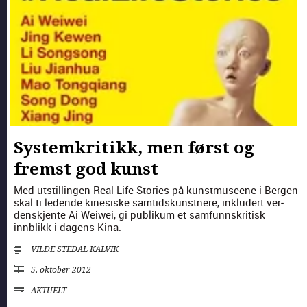
Systemkritikk, men først og
fremst god kunst
Med utstill­in­gen Real Life Sto­ries på kun­st­museene i Bergen
skal ti ledende kine­siske samtid­skun­st­nere, inklud­ert ver­
den­skjente Ai Wei­wei, gi pub­likum et sam­funnskri­tisk
innblikk i dagens Kina.
VILDE STEDAL KALVIK
5. oktober 2012
AKTUELT