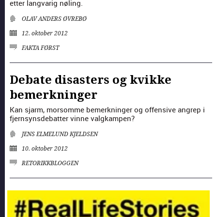
etter lang­varig nøling.
OLAV ANDERS ØVREBØ
12. oktober 2012
FAKTA FØRST
Debate disasters og kvikke
bemerkninger
Kan sjarm, mor­somme bemerkninger og offen­sive angrep i
fjern­syns­de­bat­ter vinne val­gkam­p­en?
JENS ELMELUND KJELDSEN
10. oktober 2012
RETORIKK­BLOGGEN