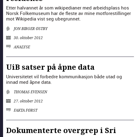
Etter hal­van­net år som wikipedi­an­er med arbei­d­splass hos
Norsk Folke­mu­se­um har de fleste av mine mot­forestill­inger
mot Wikipedia vist seg ube­grun­net.
JON BIRGER ØSTBY
30. oktober 2012
ANALYSE
UiB satser på åpne data
Uni­ver­sitetet vil forbedre kom­mu­nikasjon både utad og
innad med åpne data.
THOMAS EVENSEN
27. oktober 2012
FAKTA FØRST
Dokumenterte overgrep i Sri