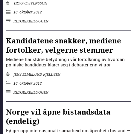
TRYGVE SVENSSON
18. oktober 2012
RETORIKK­BLOGGEN
Kandidatene snakker, mediene
fortolker, velgerne stemmer
Medi­ene har større betyd­ning i vår for­tolkn­ing av hvor­dan
poli­tiske kan­di­dater klar­er seg i debat­ter enn vi tror
JENS ELMELUND KJELDSEN
16. oktober 2012
RETORIKK­BLOGGEN
Norge vil åpne bistandsdata
(endelig)
Føl­ger opp inter­nasjon­alt samar­beid om åpen­het i bis­tand —