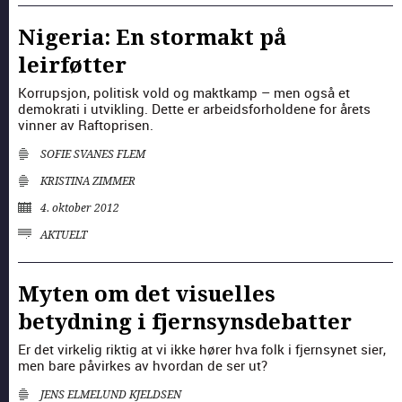
Nigeria: En stormakt på
leirføtter
Kor­rup­sjon, poli­tisk vold og mak­tkamp – men også et
demokrati i utvikling. Dette er arbei­ds­forhold­ene for årets
vin­ner av Rafto­prisen.
SOFIE SVANES FLEM
KRISTINA ZIMMER
4. oktober 2012
AKTUELT
Myten om det visuelles
betydning i fjernsynsdebatter
Er det virke­lig rik­tig at vi ikke hør­er hva folk i fjern­synet sier,
men bare påvirkes av hvor­dan de ser ut?
JENS ELMELUND KJELDSEN