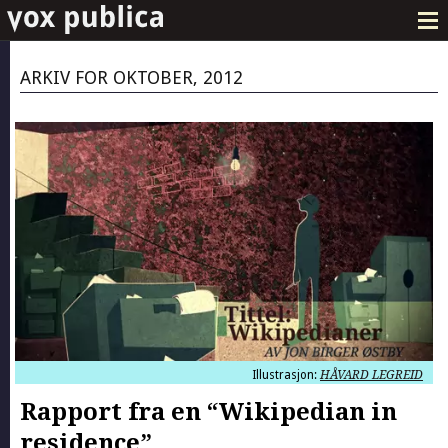
ARKIV FOR OKTOBER, 2012
Illustrasjon:
HÅVARD LEGREID
Rapport fra en “Wikipedian in
residence”