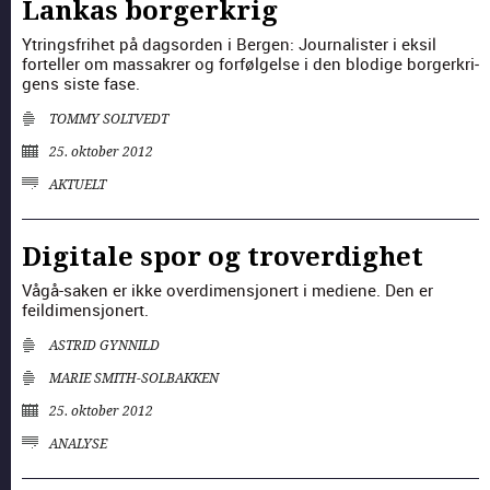
Lankas borgerkrig
Ytrings­fri­het på dag­sor­den i Bergen: Jour­nal­is­ter i eksil
forteller om mas­sakr­er og for­føl­gelse i den blodi­ge borg­erkri­
gens siste fase.
TOMMY SOLTVEDT
25. oktober 2012
AKTUELT
Digitale spor og troverdighet
Vågå-sak­en er ikke overdi­men­sjon­ert i medi­ene. Den er
feildimen­sjon­ert.
ASTRID GYNNILD
MARIE SMITH-SOLBAKKEN
25. oktober 2012
ANALYSE